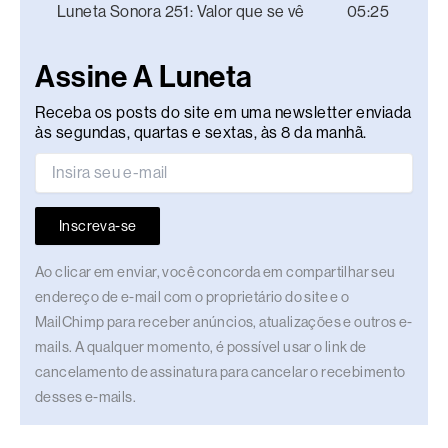
Luneta Sonora 251: Valor que se vê
05:25
Assine A Luneta
Receba os posts do site em uma newsletter enviada
às segundas, quartas e sextas, às 8 da manhã.
Inscreva-se
Ao clicar em enviar, você concorda em compartilhar seu
endereço de e-mail com o proprietário do site e o
MailChimp para receber anúncios, atualizações e outros e-
mails. A qualquer momento, é possível usar o link de
cancelamento de assinatura para cancelar o recebimento
desses e-mails.