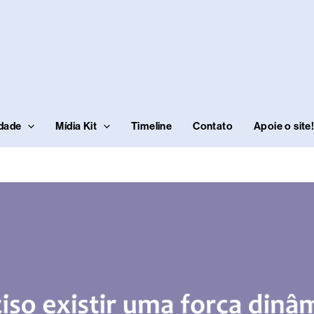
idade
Mídia Kit
Timeline
Contato
Apoie o site