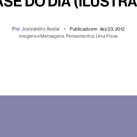
SE DO DIA (ILUSTR
Por
Josivandro Avelar
Publicado em
dez 23, 2012
Imagens e Mensagens
, 
Pensamentos
, 
Uma Frase