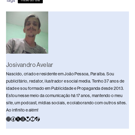
Tags
frase do dia
b
d
dI
y
A
Li
o
s
n
p
n
o
p
k
k
Josivandro Avelar
Nascido, criado e residente em João Pessoa, Paraíba. Sou
publicitário, redator, ilustrador e social media. Tenho 37 anos de
idade e sou formado em Publicidade e Propaganda desde 2013.
Estou nesse meio da comunicação há 17 anos, mantendo o meu
site, um podcast, mídias sociais, e colaborando com outros sites.
Ao infinito e além!