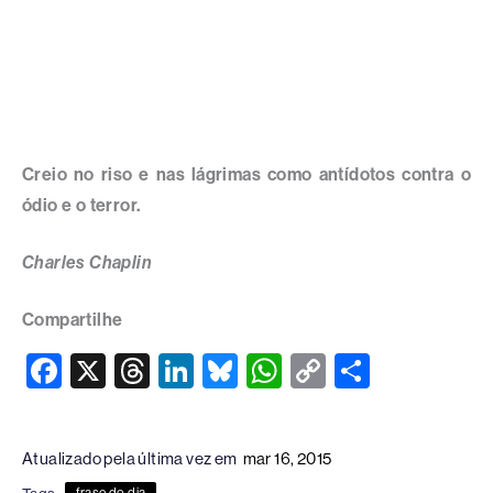
Creio no riso e nas lágrimas como antídotos contra o
ódio e o terror.
Charles Chaplin
Compartilhe
F
X
T
Li
Bl
W
C
S
a
hr
n
u
h
o
h
c
e
k
e
at
p
ar
Atualizado pela última vez em
mar 16, 2015
e
a
e
sk
s
y
e