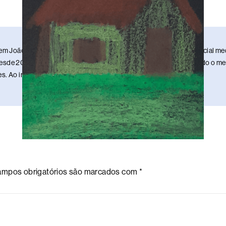
em João Pessoa, Paraíba. Sou publicitário, redator, ilustrador e social 
sde 2013. Estou nesse meio da comunicação há 17 anos, mantendo o meu 
. Ao infinito e além!
mpos obrigatórios são marcados com
*