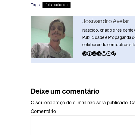
e
a
e
sk
s
y
e
Tags
folha colorida
b
d
dI
y
A
Li
o
s
n
p
n
Josivandro Avelar
o
p
k
Nascido, criado e residente 
k
Publicidade e Propaganda de
colaborando com outros sites
Deixe um comentário
O seu endereço de e-mail não será publicado.
Ca
Comentário