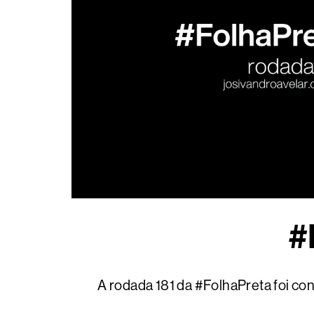
#
A rodada 181 da #FolhaPreta foi co