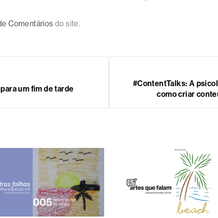
 de Comentários
do site.
#ContentTalks: A psicol
é para um fim de tarde
como criar conte