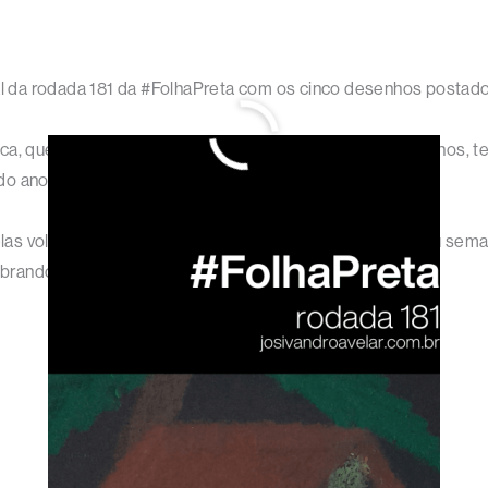
l da rodada 181 da #FolhaPreta com os cinco desenhos postado
nca, que diferente das demais cores que tem cinco desenhos, t
 do ano.
las voltarão com tudo em mais uma semana especial – ou sema
mbrando que amanhã tem #TrendTalks.