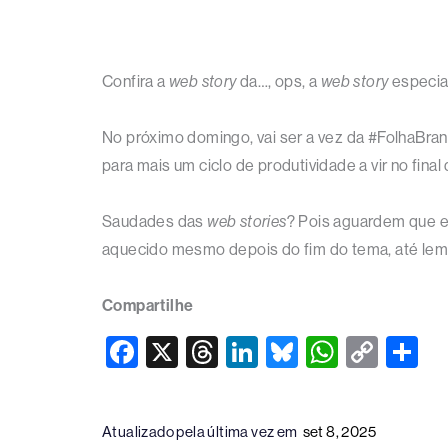
Confira a
web story
da…, ops, a
web story
especia
No próximo domingo, vai ser a vez da #FolhaBra
para mais um ciclo de produtividade a vir no final
Saudades das
web stories
? Pois aguardem que e
aquecido mesmo depois do fim do tema, até le
Compartilhe
F
X
T
Li
Bl
W
C
S
a
hr
n
u
h
o
h
c
e
k
e
at
p
ar
Atualizado pela última vez em
set 8, 2025