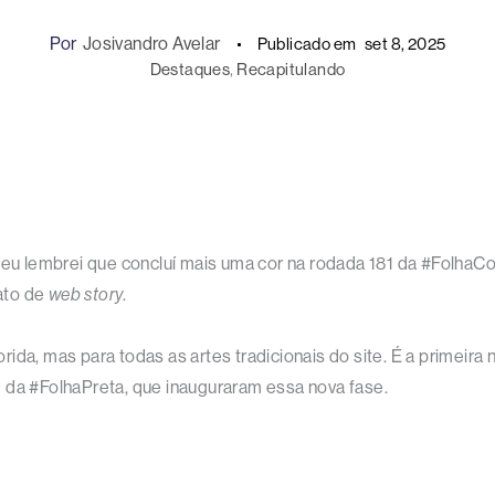
Por
Josivandro Avelar
Publicado em
set 8, 2025
Destaques
, 
Recapitulando
 eu lembrei que concluí mais uma cor na rodada 181 da #FolhaCo
ato de
web story
.
da, mas para todas as artes tradicionais do site. É a primeira 
 da #FolhaPreta, que inauguraram essa nova fase.