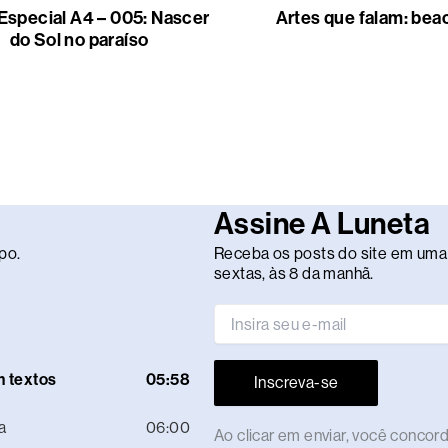
Especial A4 – 005: Nascer
Artes que falam: bea
do Sol no paraíso
Assine A Luneta
po.
Receba os posts do site em uma 
sextas, às 8 da manhã.
m textos
05:58
Inscreva-se
a
06:00
Ao clicar em enviar, você conco