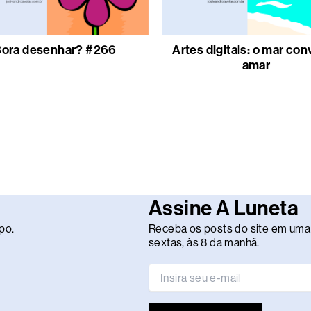
ora desenhar? #266
Artes digitais: o mar con
amar
Assine A Luneta
po.
Receba os posts do site em uma 
sextas, às 8 da manhã.