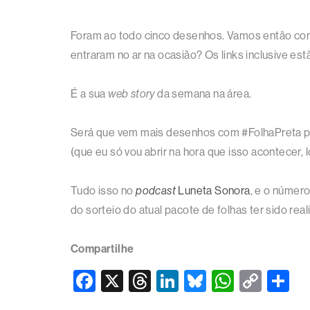
Foram ao todo cinco desenhos. Vamos então confe
entraram no ar na ocasião? Os links inclusive e
É a sua
web story
da semana na área.
Será que vem mais desenhos com #FolhaPreta por 
(que eu só vou abrir na hora que isso acontecer, 
Tudo isso no
podcast
Luneta Sonora
, e o número
do sorteio do atual pacote de folhas ter sido rea
Compartilhe
F
X
T
Li
Bl
W
C
S
a
hr
n
u
h
o
h