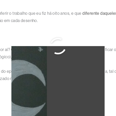
rir o trabalho que eu fiz há oito anos, e que
diferente daquele
stão em cada desenho.
aí? Quando estiver próximo do final do mês, eu vou verificar o
lógico), para marcar as datas e determinar a ordem.
 do episódio do sorteio vai determinar o número da rodada, tal
lizado no
episódio 111 do
podcast
.