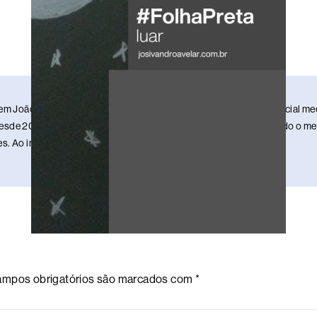
em João Pessoa, Paraíba. Sou publicitário, redator, ilustrador e social 
sde 2013. Estou nesse meio da comunicação há 17 anos, mantendo o meu 
. Ao infinito e além!
mpos obrigatórios são marcados com
*