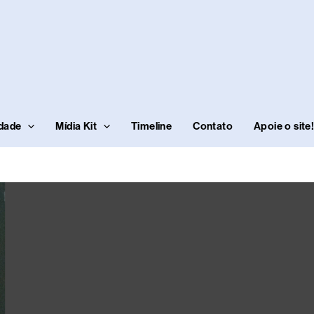
idade
Mídia Kit
Timeline
Contato
Apoie o site