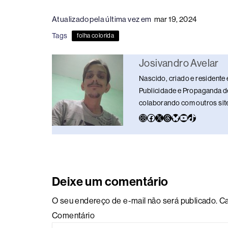
c
e
k
e
at
p
ar
Atualizado pela última vez em
mar 19, 2024
e
a
e
sk
s
y
e
Tags
folha colorida
b
d
dI
y
A
Li
o
s
n
p
n
Josivandro Avelar
o
p
k
Nascido, criado e residente 
k
Publicidade e Propaganda de
colaborando com outros sites
Deixe um comentário
O seu endereço de e-mail não será publicado.
Ca
Comentário