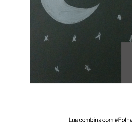
Lua combina com #FolhaPr