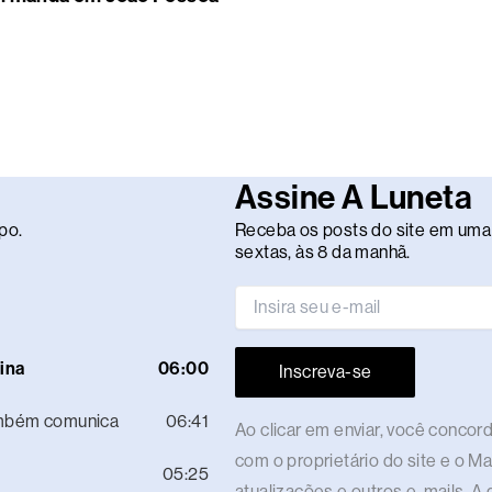
Assine A Luneta
po.
Receba os posts do site em uma 
sextas, às 8 da manhã.
ina
06:00
Inscreva-se
ambém comunica
06:41
Ao clicar em enviar, você conco
com o proprietário do site e o M
05:25
atualizações e outros e-mails. A 