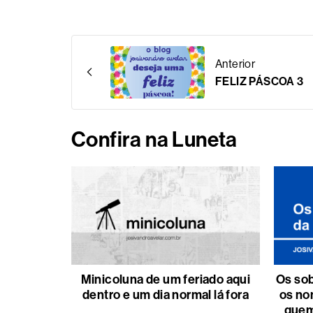
Anterior
FELIZ PÁSCOA 3
Confira na Luneta
Minicoluna de um feriado aqui
Os sob
dentro e um dia normal lá fora
os no
quem