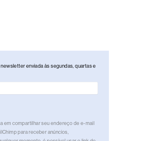
newsletter enviada às segundas, quartas e
rda em compartilhar seu endereço de e-mail
ailChimp para receber anúncios,
qualquer momento, é possível usar o link de