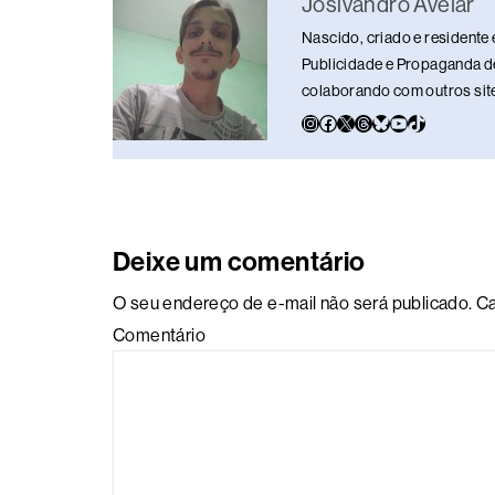
Josivandro Avelar
o
p
k
Nascido, criado e residente 
k
Publicidade e Propaganda de
colaborando com outros sites
Deixe um comentário
O seu endereço de e-mail não será publicado.
Ca
Comentário