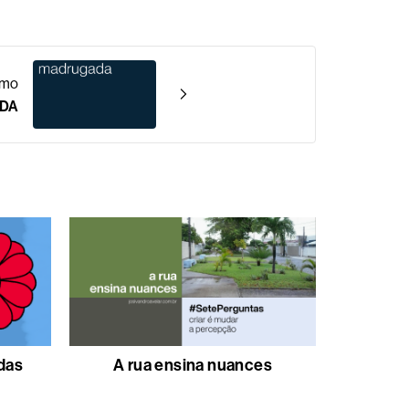
imo
ADA
 das
A rua ensina nuances