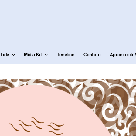
idade
Mídia Kit
Timeline
Contato
Apoie o site