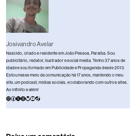
k
Josivandro Avelar
Nascido, criado e residente em João Pessoa, Paraíba. Sou
publicitário, redator, ilustrador e social media. Tenho 37 anos de
idade e sou formado em Publicidade e Propaganda desde 2013.
Estou nesse meio da comunicação há 17 anos, mantendo o meu
site, um podcast, mídias sociais, e colaborando com outros sites.
Ao infinito e além!