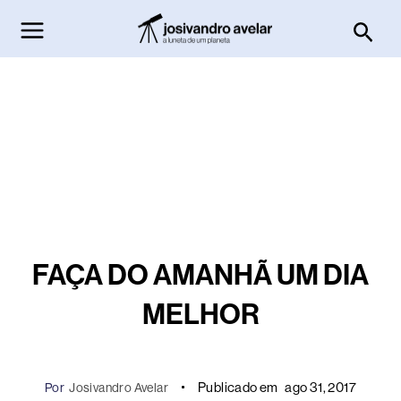
Ir
Pesq
para
o
conteúdo
FAÇA DO AMANHÃ UM DIA
MELHOR
Publicado em
ago 31, 2017
Por
Josivandro Avelar