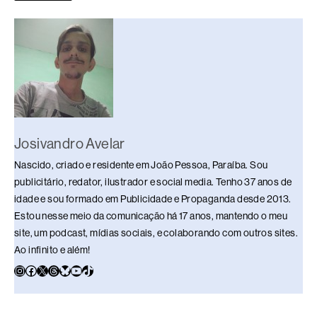
o
p
k
k
Josivandro Avelar
Nascido, criado e residente em João Pessoa, Paraíba. Sou
publicitário, redator, ilustrador e social media. Tenho 37 anos de
idade e sou formado em Publicidade e Propaganda desde 2013.
Estou nesse meio da comunicação há 17 anos, mantendo o meu
site, um podcast, mídias sociais, e colaborando com outros sites.
Ao infinito e além!