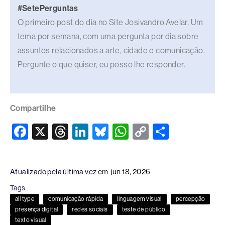
#SetePerguntas
O primeiro post do dia no Site Josivandro Avelar. Um
tema por semana, com uma pergunta por dia sobre
assuntos relacionados a arte, cidade e comunicação.
Pergunte o que quiser, eu posso lhe responder.
Compartilhe
F
X
T
Li
Bl
W
C
S
a
hr
n
u
h
o
h
c
e
k
e
at
p
ar
Atualizado pela última vez em
jun 18, 2026
e
a
e
sk
s
y
e
Tags
b
d
dI
y
A
Li
all type
comunicação rápida
linguagem visual
percepção
o
s
n
p
n
presença digital
redes sociais
teste de público
texto visual