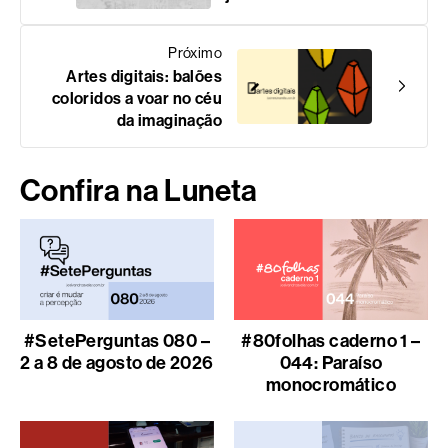
Próximo
Artes digitais: balões
coloridos a voar no céu
da imaginação
Confira na Luneta
#SetePerguntas 080 –
#80folhas caderno 1 –
2 a 8 de agosto de 2026
044: Paraíso
monocromático