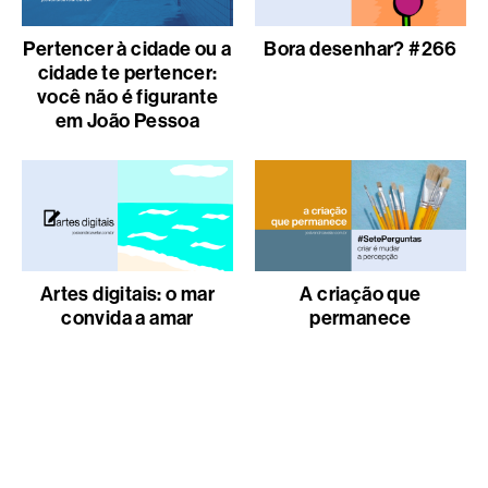
Pertencer à cidade ou a
Bora desenhar? #266
cidade te pertencer:
você não é figurante
em João Pessoa
Artes digitais: o mar
A criação que
convida a amar
permanece