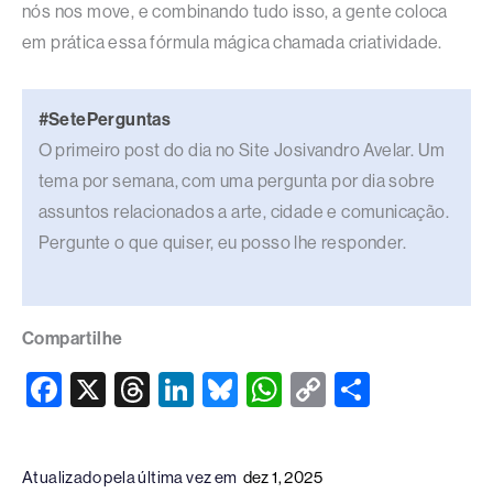
nós nos move, e combinando tudo isso, a gente coloca
em prática essa fórmula mágica chamada criatividade.
#SetePerguntas
O primeiro post do dia no Site Josivandro Avelar. Um
tema por semana, com uma pergunta por dia sobre
assuntos relacionados a arte, cidade e comunicação.
Pergunte o que quiser, eu posso lhe responder.
Compartilhe
F
X
T
Li
Bl
W
C
S
a
hr
n
u
h
o
h
c
e
k
e
at
p
ar
Atualizado pela última vez em
dez 1, 2025