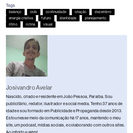
e
a
e
sk
s
y
e
Tags
b
d
dI
y
A
Li
balanço
ciclo
continuidade
criação
dezembro
o
s
n
p
n
energia criativa
futuro
identidade
planejamento
ritmo
rotina
visual
o
p
k
k
Josivandro Avelar
Nascido, criado e residente em João Pessoa, Paraíba. Sou
publicitário, redator, ilustrador e social media. Tenho 37 anos de
idade e sou formado em Publicidade e Propaganda desde 2013.
Estou nesse meio da comunicação há 17 anos, mantendo o meu
site, um podcast, mídias sociais, e colaborando com outros sites.
Ao infinito e além!