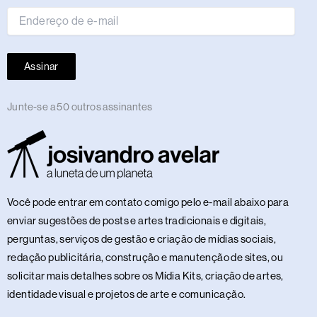
mail
Assinar
Junte-se a 50 outros assinantes
Você pode entrar em contato comigo pelo e-mail abaixo para
enviar sugestões de posts e artes tradicionais e digitais,
perguntas, serviços de gestão e criação de mídias sociais,
redação publicitária, construção e manutenção de sites, ou
solicitar mais detalhes sobre os Mídia Kits, criação de artes,
identidade visual e projetos de arte e comunicação.