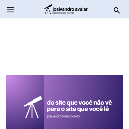
Ir
Pesq
para
o
conteúdo