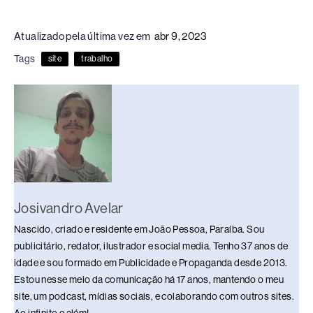
a
hr
n
u
h
o
h
c
e
k
e
at
p
ar
Atualizado pela última vez em
abr 9, 2023
e
a
e
sk
s
y
e
Tags
site
trabalho
b
d
dI
y
A
Li
o
s
n
p
n
o
p
k
k
Josivandro Avelar
Nascido, criado e residente em João Pessoa, Paraíba. Sou
publicitário, redator, ilustrador e social media. Tenho 37 anos de
idade e sou formado em Publicidade e Propaganda desde 2013.
Estou nesse meio da comunicação há 17 anos, mantendo o meu
site, um podcast, mídias sociais, e colaborando com outros sites.