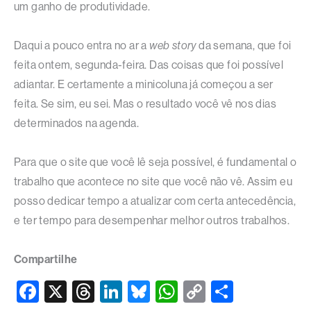
um ganho de produtividade.
Daqui a pouco entra no ar a
web story
da semana, que foi
feita ontem, segunda-feira. Das coisas que foi possível
adiantar. E certamente a minicoluna já começou a ser
feita. Se sim, eu sei. Mas o resultado você vê nos dias
determinados na agenda.
Para que o site que você lê seja possível, é fundamental o
trabalho que acontece no site que você não vê. Assim eu
posso dedicar tempo a atualizar com certa antecedência,
e ter tempo para desempenhar melhor outros trabalhos.
Compartilhe
F
X
T
Li
Bl
W
C
S