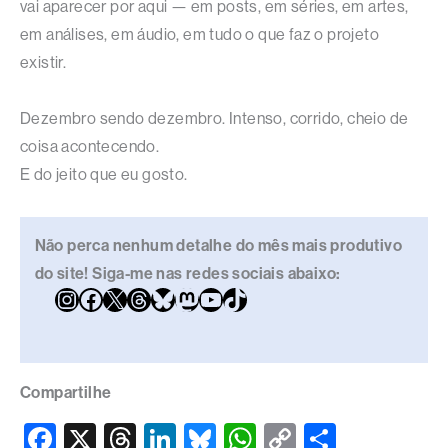
vai aparecer por aqui — em posts, em séries, em artes,
em análises, em áudio, em tudo o que faz o projeto
existir.
Dezembro sendo dezembro. Intenso, corrido, cheio de
coisa acontecendo.
E do jeito que eu gosto.
Não perca nenhum detalhe do mês mais produtivo
do site! Siga-me nas redes sociais abaixo:
Compartilhe
F
X
T
Li
Bl
W
C
S