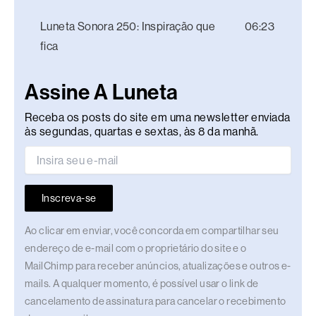
Luneta Sonora 250: Inspiração que
06:23
fica
Assine A Luneta
Receba os posts do site em uma newsletter enviada
às segundas, quartas e sextas, às 8 da manhã.
Inscreva-se
Ao clicar em enviar, você concorda em compartilhar seu
endereço de e-mail com o proprietário do site e o
MailChimp para receber anúncios, atualizações e outros e-
mails. A qualquer momento, é possível usar o link de
cancelamento de assinatura para cancelar o recebimento