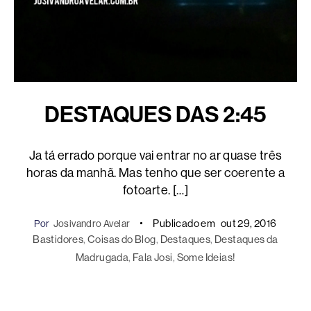
DESTAQUES DAS 2:45
Ja tá errado porque vai entrar no ar quase três
horas da manhã. Mas tenho que ser coerente a
fotoarte. […]
Publicado em
out 29, 2016
Por
Josivandro Avelar
Bastidores
, 
Coisas do Blog
, 
Destaques
, 
Destaques da
Madrugada
, 
Fala Josi
, 
Some Ideias!