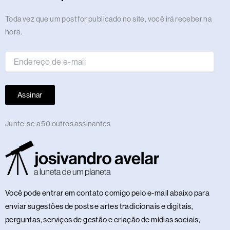
a
k
e
n
m
s
p
n
m
r
t
Endereço
Toda vez que um post for publicado no site, você irá receber na
de
hora.
e-
mail
Assinar
Junte-se a 50 outros assinantes
Você pode entrar em contato comigo pelo e-mail abaixo para
enviar sugestões de posts e artes tradicionais e digitais,
perguntas, serviços de gestão e criação de mídias sociais,