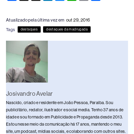
a
hr
n
u
h
o
h
c
e
k
e
at
p
ar
Atualizado pela última vez em
out 29, 2016
e
a
e
sk
s
y
e
Tags
destaques
destaques da madrugada
b
d
dI
y
A
Li
o
s
n
p
n
o
p
k
k
Josivandro Avelar
Nascido, criado e residente em João Pessoa, Paraíba. Sou
publicitário, redator, ilustrador e social media. Tenho 37 anos de
idade e sou formado em Publicidade e Propaganda desde 2013.
Estou nesse meio da comunicação há 17 anos, mantendo o meu
site, um podcast, mídias sociais, e colaborando com outros sites.