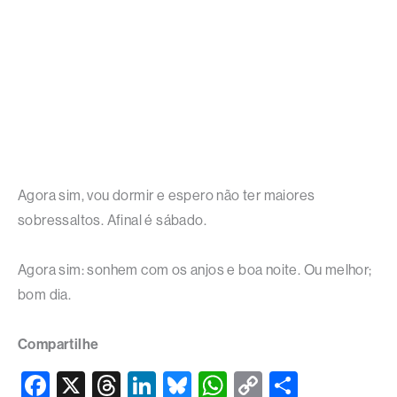
Agora sim, vou dormir e espero não ter maiores
sobressaltos. Afinal é sábado.
Agora sim: sonhem com os anjos e boa noite. Ou melhor;
bom dia.
Compartilhe
F
X
T
Li
Bl
W
C
S