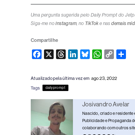
Uma pergunta sugerida pelo Daily Prompt do Jetp
Siga-me no
Instagram
, no
TikTok
e nas
demais mídi
Compartilhe
F
X
T
Li
Bl
W
C
S
a
hr
n
u
h
o
h
c
e
k
e
at
p
ar
Atualizado pela última vez em
ago 23, 2022
e
a
e
sk
s
y
e
Tags
dailyprompt
b
d
dI
y
A
Li
o
s
n
p
n
Josivandro Avelar
o
p
k
Nascido, criado e residente 
k
Publicidade e Propaganda de
colaborando com outros sites