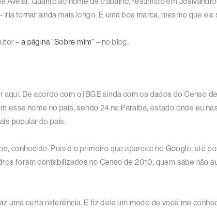
Avelar. Quanto ao nome de trabalho, resumido em Josivandro A
iria tornar ainda mais longo. E uma boa marca, mesmo que ela s
autor –
a página “Sobre mim”
– no blog.
or aqui. De acordo com o IBGE ainda com os dados do Censo de
om esse nome no país, sendo 24 na Paraíba, estado onde eu na
is popular do país.
s, conhecido. Pois é o primeiro que aparece no Google, até po
ndros foram contabilizados no Censo de 2010, quem sabe nã
z uma certa referência. E fiz dele um modo de você me conhece