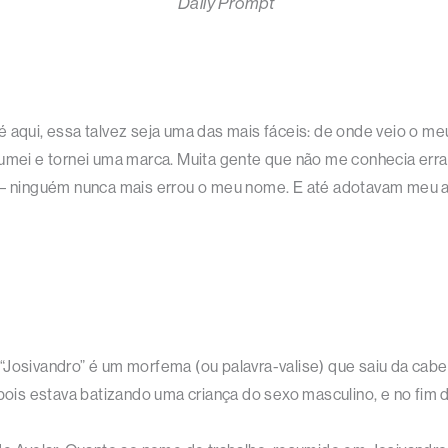
Daily Prompt
té aqui, essa talvez seja uma das mais fáceis: de onde veio o
tumei e tornei uma marca. Muita gente que não me conhecia err
 – ninguém nunca mais errou o meu nome. E até adotavam meu ape
sivandro” é um morfema (ou palavra-valise) que saiu da cabeç
l pois estava batizando uma criança do sexo masculino, e no fi