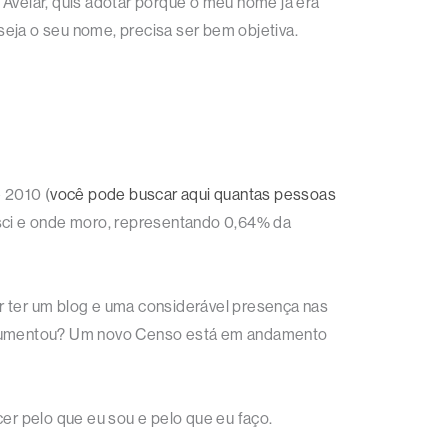
velar, quis adotar porque o meu nome já era
eja o seu nome, precisa ser bem objetiva.
 2010 (
você pode buscar aqui quantas pessoas
sci e onde moro, representando 0,64% da
r ter um blog e uma considerável presença nas
o aumentou? Um novo Censo está em andamento
r pelo que eu sou e pelo que eu faço.