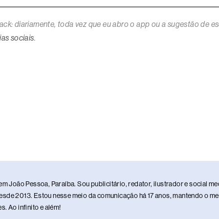
ack: diariamente,
toda vez que eu abro o app ou a sugestão de esc
as sociais
.
em João Pessoa, Paraíba. Sou publicitário, redator, ilustrador e social 
sde 2013. Estou nesse meio da comunicação há 17 anos, mantendo o meu 
. Ao infinito e além!