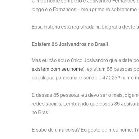
O meu nome completo é Josivandro Fernandes de 
longo e o Fernandes – meu primeiro sobrenome – 
Essa história está registrada na biografia deste 
Existem 85 Josivandros no Brasil
Mas eu não sou o único Josivandro que existe p
existem com seu nome
), existiam 85 pessoas c
população paraibana, e sendo o 47.225º nome ma
E dessas 85 pessoas, eu devo ser o mais, digamo
redes sociais. Lembrando que esses 85 Josiva
no Brasil.
E sabe de uma coisa? Eu gosto do meu nome. Tra