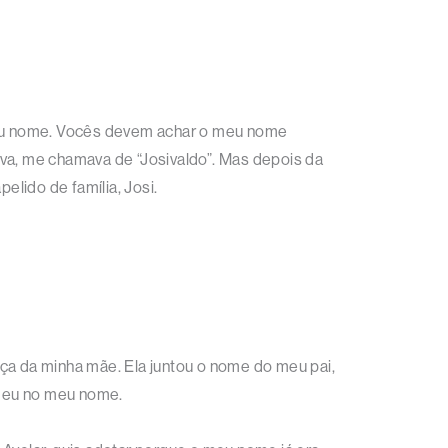
 meu nome. Vocês devem achar o meu nome
ava, me chamava de “Josivaldo”. Mas depois da
lido de família, Josi.
a da minha mãe. Ela juntou o nome do meu pai,
m deu no meu nome.