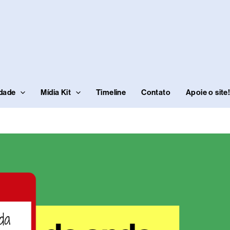
idade
Mídia Kit
Timeline
Contato
Apoie o site