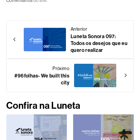
Comentários
do site.
Anterior
Luneta Sonora 097:
Todos os desejos que eu
quero realizar
Próximo
#96folhas- We built this
city
Confira na Luneta