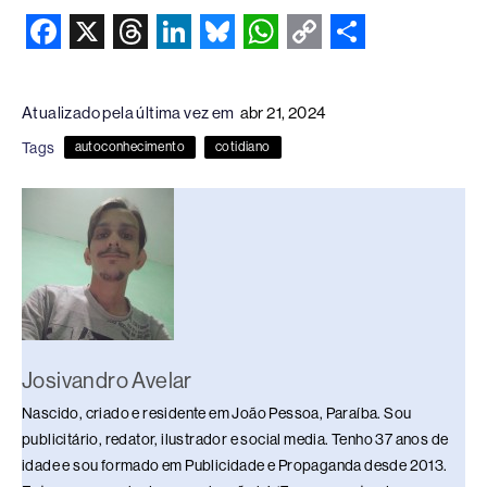
F
X
T
L
B
W
C
S
a
h
i
l
h
o
h
Atualizado pela última vez em
abr 21, 2024
c
r
n
u
a
p
a
Tags
autoconhecimento
cotidiano
e
e
k
e
t
y
r
b
a
e
s
s
L
e
o
d
d
k
A
i
o
s
I
y
p
n
k
n
p
k
Josivandro Avelar
Nascido, criado e residente em João Pessoa, Paraíba. Sou
publicitário, redator, ilustrador e social media. Tenho 37 anos de
idade e sou formado em Publicidade e Propaganda desde 2013.