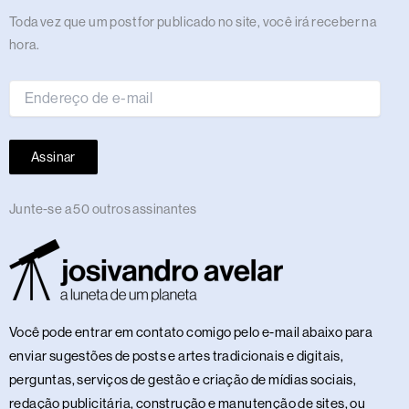
m
r
t
Endereço
Toda vez que um post for publicado no site, você irá receber na
de
hora.
e-
mail
Assinar
Junte-se a 50 outros assinantes
Você pode entrar em contato comigo pelo e-mail abaixo para
enviar sugestões de posts e artes tradicionais e digitais,
perguntas, serviços de gestão e criação de mídias sociais,
redação publicitária, construção e manutenção de sites, ou