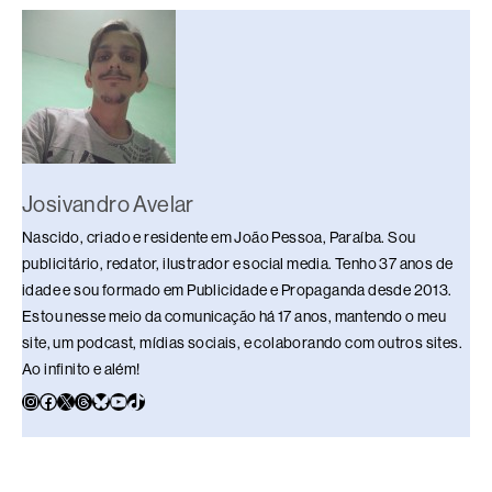
o
s
n
p
n
o
p
k
k
Josivandro Avelar
Nascido, criado e residente em João Pessoa, Paraíba. Sou
publicitário, redator, ilustrador e social media. Tenho 37 anos de
idade e sou formado em Publicidade e Propaganda desde 2013.
Estou nesse meio da comunicação há 17 anos, mantendo o meu
site, um podcast, mídias sociais, e colaborando com outros sites.
Ao infinito e além!