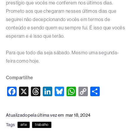
prestígio que vocês me conferem nos últimos dias.
Prometo aos que chegaram nesses últimos dias que
seguirei não decepcionando vocês em termos de
conteúdo e sendo quem eu sempre fui. É isso que vocês
esperam e é isso que terão.
Para que todo dia seja sábado. Mesmo uma segunda-
feira como hoje.
Compartilhe
F
X
T
Li
Bl
W
C
S
a
hr
n
u
h
o
h
c
e
k
e
at
p
ar
Atualizado pela última vez em
mar 18, 2024
e
a
e
sk
s
y
e
Tags
arte
trabalho
b
d
dI
y
A
Li