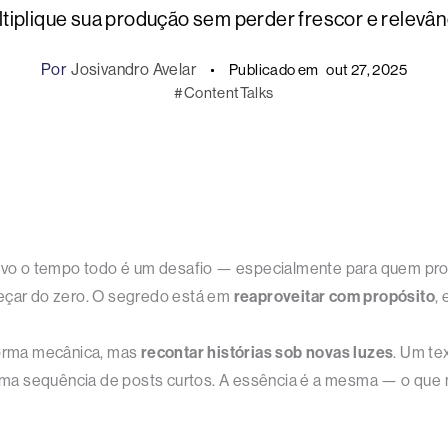
tiplique sua produção sem perder frescor e relevân
Por
Josivandro Avelar
Publicado em
out 27, 2025
#ContentTalks
 novo o tempo todo é um desafio — especialmente para quem p
meçar do zero. O segredo está em
reaproveitar com propósito
,
 forma mecânica, mas
recontar histórias sob novas luzes
. Um te
 uma sequência de posts curtos. A essência é a mesma — o que m