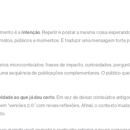
tamento é a
intenção
. Repetir é postar a mesma coisa esperando
rmatos, públicos e momentos. É traduzir uma mensagem forte p
rios microconteúdos: frases de impacto, curiosidades, pergunt
em uma sequência de publicações complementares. O público qu
vidade ao que já deu certo
. Em vez de deixar conteúdos antigos
s em “versões 2.0” com novas reflexões. Afinal, o contexto mud
do.
tece quando você conecta o conteúdo anterior a novas convers