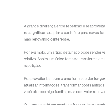
A grande diferença entre repetição e reaprovei
ressignificar
: adaptar o conteúdo para novos fo
mas renovando o interesse.
Por exemplo, um artigo detalhado pode render vá
criativo. Assim, um único tema se transforma 
repetição.
Reaproveitar também é uma forma de
dar longe
atualizar informações, transformar posts antigo
você oferece algo familiar, mas com valor renova
O segredo está em manter o
frescor
. Isso acon