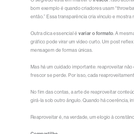
bom exemplo é quando criadores usam “throwbac
então.” Essa transparência cria vínculo e mostra 
Outra dica essencial é
variar o formato
. A mesma
gráfico pode virar um vídeo curto. Um post refl
mensagem de formas únicas.
Mas há um cuidado importante: reaproveitar não é
frescor se perde. Por isso, cada reaproveitamen
No fim das contas, a arte de reaproveitar conte
girá-la sob outro ângulo. Quando há coerência, i
Reaproveitar é, na verdade, um elogio à constânc
Compartilhe