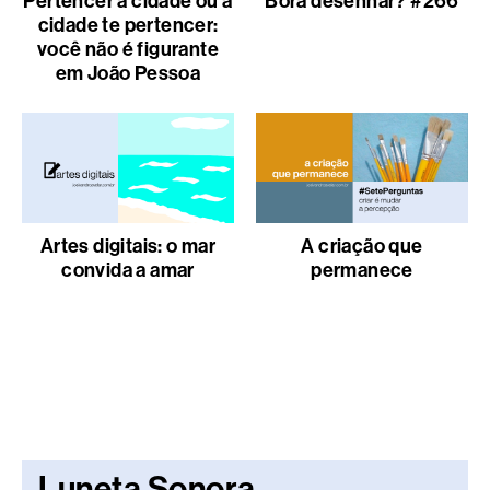
Pertencer à cidade ou a
Bora desenhar? #266
cidade te pertencer:
você não é figurante
em João Pessoa
Artes digitais: o mar
A criação que
convida a amar
permanece
Luneta Sonora