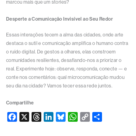
marcou mais que um stories?​
Desperte a Comunicação Invisível ao Seu Redor
Essas interações tecem a alma das cidades, onde arte
destaca o sutil e comunicação amplifica o humano contra
o ruído digital. De gestos a olhares, elas constroem
comunidades resilientes, desafiando-nos a priorizar o
real. Experimente hoje: observe, responda, conecte — e
conte nos comentários: qual microcomunicação mudou
seu dia na cidade? Vamos tecer essa rede juntos.​
Compartilhe
F
X
T
Li
Bl
W
C
S
a
hr
n
u
h
o
h