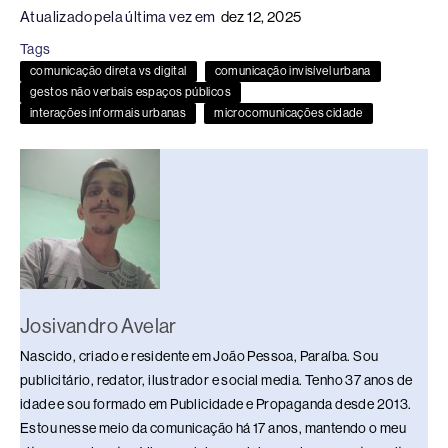
c
e
k
e
at
p
ar
Atualizado pela última vez em
dez 12, 2025
e
a
e
sk
s
y
e
Tags
b
d
dI
y
A
Li
comunicação direta vs digital
comunicação invisível urbana
o
s
n
p
n
gestos não verbais espaços públicos
interações informais urbanas
microcomunicações cidade
o
p
k
k
Josivandro Avelar
Nascido, criado e residente em João Pessoa, Paraíba. Sou
publicitário, redator, ilustrador e social media. Tenho 37 anos de
idade e sou formado em Publicidade e Propaganda desde 2013.
Estou nesse meio da comunicação há 17 anos, mantendo o meu