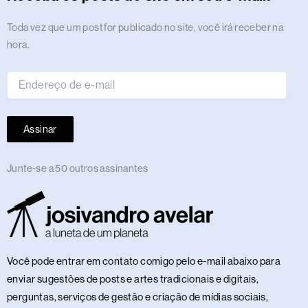
a
k
e
n
m
s
p
n
m
r
t
Endereço
Toda vez que um post for publicado no site, você irá receber na
de
hora.
e-
mail
Assinar
Junte-se a 50 outros assinantes
Você pode entrar em contato comigo pelo e-mail abaixo para
enviar sugestões de posts e artes tradicionais e digitais,
perguntas, serviços de gestão e criação de mídias sociais,