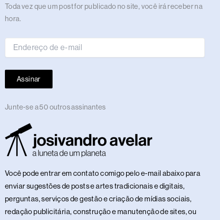
m
r
t
Endereço
Toda vez que um post for publicado no site, você irá receber na
de
hora.
e-
mail
Assinar
Junte-se a 50 outros assinantes
Você pode entrar em contato comigo pelo e-mail abaixo para
enviar sugestões de posts e artes tradicionais e digitais,
perguntas, serviços de gestão e criação de mídias sociais,
redação publicitária, construção e manutenção de sites, ou