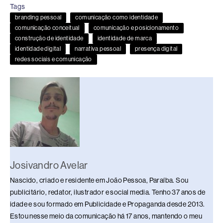
c
r
n
u
a
p
a
Tags
e
e
k
e
t
y
r
branding pessoal
comunicação como identidade
b
a
e
s
s
L
e
comunicação conceitual
comunicação e posicionamento
construção de identidade
identidade de marca
o
d
d
k
A
i
identidade digital
narrativa pessoal
presença digital
o
redes sociais e comunicação
s
I
y
p
n
k
n
p
k
Josivandro Avelar
Nascido, criado e residente em João Pessoa, Paraíba. Sou
publicitário, redator, ilustrador e social media. Tenho 37 anos de
idade e sou formado em Publicidade e Propaganda desde 2013.
Estou nesse meio da comunicação há 17 anos, mantendo o meu