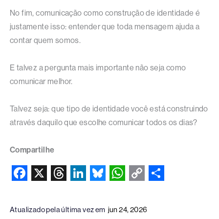
No fim, comunicação como construção de identidade é
justamente isso: entender que toda mensagem ajuda a
contar quem somos.
E talvez a pergunta mais importante não seja como
comunicar melhor.
Talvez seja: que tipo de identidade você está construindo
através daquilo que escolhe comunicar todos os dias?
Compartilhe
F
X
T
L
B
W
C
S
a
h
i
l
h
o
h
Atualizado pela última vez em
jun 24, 2026