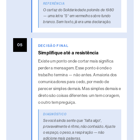
REFERÊNCIA
d
O cartaz do Solidariedade polonês de 1980
— uma letra “S” em vermelho sobre fundo
i
branco. Sem texto, já era uma declaração.
r
e
t
05
DECISÃO FINAL
a
Simplifique até a resistência
—
Existe um ponto onde cortar mais significa
perder a mensagem. Esse ponto é onde o
c
trabalho termina — não antes. A maioria dos
i
comunicadores para cedo, por medo de
n
parecer simples demais. Mas simples demais e
c
direto são coisas diferentes: um tem coragem,
o outro tem preguiça.
o
p
DIAGNÓSTICO
Se você ainda sente que “falta algo”,
e
provavelmente é ritmo, não conteúdo. Ajuste
r
o espaço, o peso, a respiração — não
adicione mais palavras.
g