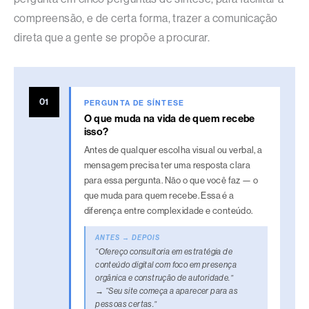
compreensão, e de certa forma, trazer a comunicação
direta que a gente se propõe a procurar.
C
01
PERGUNTA DE SÍNTESE
o
O que muda na vida de quem recebe
isso?
m
Antes de qualquer escolha visual ou verbal, a
o
mensagem precisa ter uma resposta clara
t
para essa pergunta. Não o que você faz — o
r
que muda para quem recebe. Essa é a
a
diferença entre complexidade e conteúdo.
n
ANTES → DEPOIS
s
“Ofereço consultoria em estratégia de
conteúdo digital com foco em presença
f
orgânica e construção de autoridade.”
o
→ “Seu site começa a aparecer para as
pessoas certas.”
r