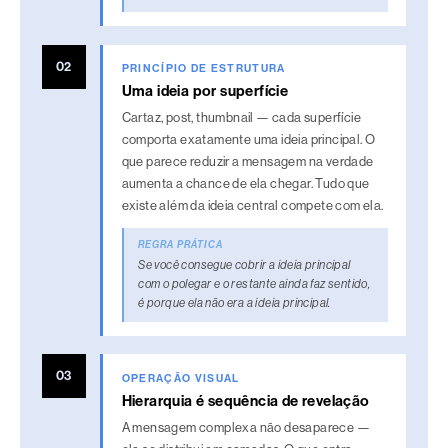
m
a
02
PRINCÍPIO DE ESTRUTURA
r
Uma ideia por superfície
m
Cartaz, post, thumbnail — cada superfície
e
comporta exatamente uma ideia principal. O
que parece reduzir a mensagem na verdade
n
aumenta a chance de ela chegar. Tudo que
s
existe além da ideia central compete com ela.
a
REGRA PRÁTICA
g
Se você consegue cobrir a ideia principal
e
com o polegar e o restante ainda faz sentido,
é porque ela não era a ideia principal.
m
c
o
03
OPERAÇÃO VISUAL
m
Hierarquia é sequência de revelação
p
A mensagem complexa não desaparece —
l