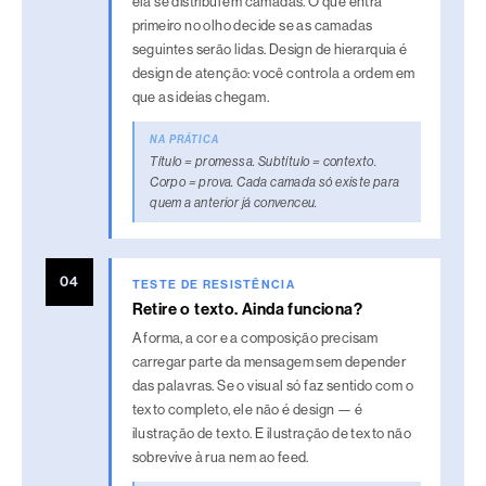
ela se distribui em camadas. O que entra
primeiro no olho decide se as camadas
e
seguintes serão lidas. Design de hierarquia é
x
design de atenção: você controla a ordem em
a
que as ideias chegam.
e
NA PRÁTICA
m
Título = promessa. Subtítulo = contexto.
c
Corpo = prova. Cada camada só existe para
quem a anterior já convenceu.
o
m
u
04
TESTE DE RESISTÊNCIA
n
Retire o texto. Ainda funciona?
i
A forma, a cor e a composição precisam
c
carregar parte da mensagem sem depender
das palavras. Se o visual só faz sentido com o
a
texto completo, ele não é design — é
ç
ilustração de texto. E ilustração de texto não
ã
sobrevive à rua nem ao feed.
o