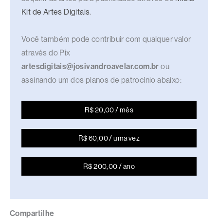
Kit de Artes Digitais
.
Você também pode contribuir com qualquer valor
através do Pix
artesdigitais@josivandroavelar.com.br
ou
assinando um dos planos de patrocínio abaixo:
R$ 20,00 / mês
R$ 60,00 / uma vez
R$ 200,00 / ano
Compartilhe