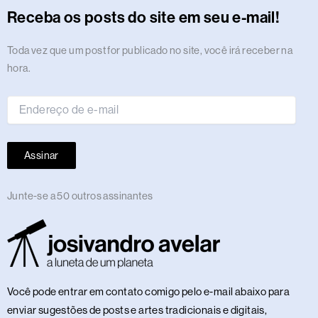
r
o
t
s
i
e
a
e
p
e
o
y
Receba os posts do site em seu e-mail!
a
k
e
n
m
s
p
n
m
r
t
Endereço
Toda vez que um post for publicado no site, você irá receber na
de
hora.
e-
mail
Assinar
Junte-se a 50 outros assinantes
Você pode entrar em contato comigo pelo e-mail abaixo para
enviar sugestões de posts e artes tradicionais e digitais,