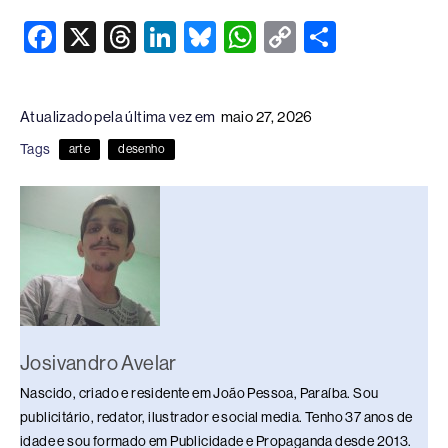
F
X
T
Li
Bl
W
C
S
a
hr
n
u
h
o
h
c
e
k
e
at
p
ar
Atualizado pela última vez em
maio 27, 2026
e
a
e
sk
s
y
e
Tags
arte
desenho
b
d
dI
y
A
Li
o
s
n
p
n
o
p
k
k
Josivandro Avelar
Nascido, criado e residente em João Pessoa, Paraíba. Sou
publicitário, redator, ilustrador e social media. Tenho 37 anos de
idade e sou formado em Publicidade e Propaganda desde 2013.