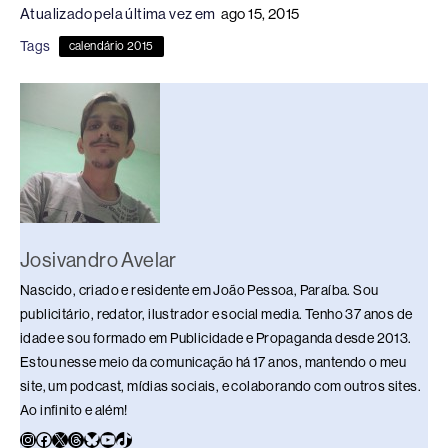
Atualizado pela última vez em
ago 15, 2015
e
a
e
sk
s
y
e
Tags
calendário 2015
b
d
dI
y
A
Li
o
s
n
p
n
o
p
k
k
Josivandro Avelar
Nascido, criado e residente em João Pessoa, Paraíba. Sou
publicitário, redator, ilustrador e social media. Tenho 37 anos de
idade e sou formado em Publicidade e Propaganda desde 2013.
Estou nesse meio da comunicação há 17 anos, mantendo o meu
site, um podcast, mídias sociais, e colaborando com outros sites.
Ao infinito e além!