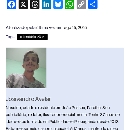
F
X
T
Li
Bl
W
C
S
a
hr
n
u
h
o
h
c
e
k
e
at
p
ar
Atualizado pela última vez em
ago 15, 2015
e
a
e
sk
s
y
e
Tags
calendário 2015
b
d
dI
y
A
Li
o
s
n
p
n
o
p
k
k
Josivandro Avelar
Nascido, criado e residente em João Pessoa, Paraíba. Sou
publicitário, redator, ilustrador e social media. Tenho 37 anos de
idade e sou formado em Publicidade e Propaganda desde 2013.
Estou nesse meio da comunicação há 17 anos, mantendo o meu