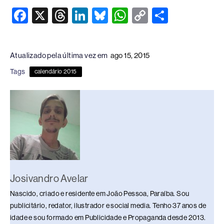
F
X
T
Li
Bl
W
C
S
a
hr
n
u
h
o
h
c
e
k
e
at
p
ar
Atualizado pela última vez em
ago 15, 2015
e
a
e
sk
s
y
e
Tags
calendário 2015
b
d
dI
y
A
Li
o
s
n
p
n
o
p
k
k
Josivandro Avelar
Nascido, criado e residente em João Pessoa, Paraíba. Sou
publicitário, redator, ilustrador e social media. Tenho 37 anos de
idade e sou formado em Publicidade e Propaganda desde 2013.