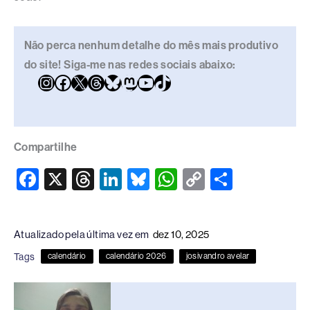
Não perca nenhum detalhe do mês mais produtivo
do site! Siga-me nas redes sociais abaixo:
Compartilhe
F
X
T
Li
Bl
W
C
S
a
hr
n
u
h
o
h
c
e
k
e
at
p
ar
Atualizado pela última vez em
dez 10, 2025
e
a
e
sk
s
y
e
Tags
calendário
calendário 2026
josivandro avelar
b
d
dI
y
A
Li
o
s
n
p
n