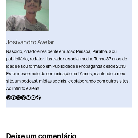
o
p
k
k
Josivandro Avelar
Nascido, criado e residente em João Pessoa, Paraíba. Sou
publicitário, redator, ilustrador e social media. Tenho 37 anos de
idade e sou formado em Publicidade e Propaganda desde 2013.
Estou nesse meio da comunicação há 17 anos, mantendo o meu
site, um podcast, mídias sociais, e colaborando com outros sites.
Ao infinito e além!
Deixe um comentário