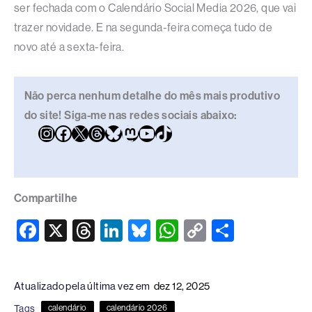
ser fechada com o Calendário Social Media 2026, que vai
trazer novidade. E na segunda-feira começa tudo de
novo até a sexta-feira.
Não perca nenhum detalhe do mês mais produtivo
do site! Siga-me nas redes sociais abaixo:
Compartilhe
F
X
T
Li
Bl
W
C
S
a
hr
n
u
h
o
h
c
e
k
e
at
p
ar
Atualizado pela última vez em
dez 12, 2025
e
a
e
sk
s
y
e
Tags
calendário
calendário 2026