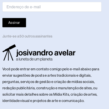
mail
Assinar
Junte-se a 50 outros assinantes
Você pode entrar em contato comigo pelo e-mail abaixo para
enviar sugestões de posts e artes tradicionais e digitais,
perguntas, serviços de gestão e criação de mídias sociais,
redação publicitária, construção e manutenção de sites, ou
solicitar mais detalhes sobre os Mídia Kits, criação de artes,
identidade visual e projetos de arte e comunicação.