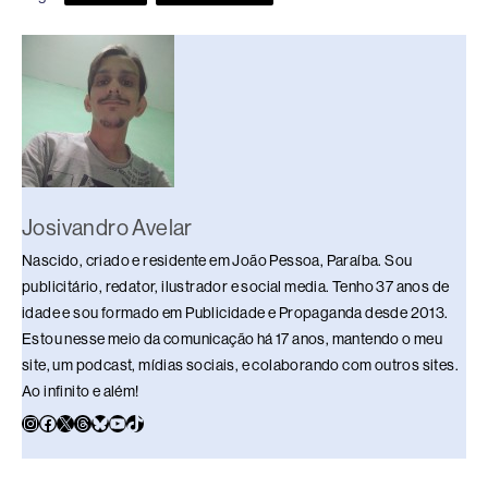
b
d
dI
y
A
Li
o
s
n
p
n
o
p
k
k
Josivandro Avelar
Nascido, criado e residente em João Pessoa, Paraíba. Sou
publicitário, redator, ilustrador e social media. Tenho 37 anos de
idade e sou formado em Publicidade e Propaganda desde 2013.
Estou nesse meio da comunicação há 17 anos, mantendo o meu
site, um podcast, mídias sociais, e colaborando com outros sites.
Ao infinito e além!