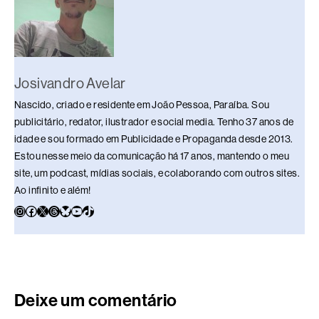
k
Josivandro Avelar
Nascido, criado e residente em João Pessoa, Paraíba. Sou
publicitário, redator, ilustrador e social media. Tenho 37 anos de
idade e sou formado em Publicidade e Propaganda desde 2013.
Estou nesse meio da comunicação há 17 anos, mantendo o meu
site, um podcast, mídias sociais, e colaborando com outros sites.
Ao infinito e além!
Deixe um comentário