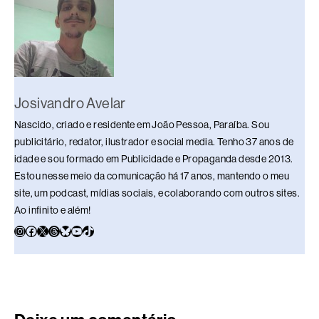
o
p
k
k
Josivandro Avelar
Nascido, criado e residente em João Pessoa, Paraíba. Sou
publicitário, redator, ilustrador e social media. Tenho 37 anos de
idade e sou formado em Publicidade e Propaganda desde 2013.
Estou nesse meio da comunicação há 17 anos, mantendo o meu
site, um podcast, mídias sociais, e colaborando com outros sites.
Ao infinito e além!