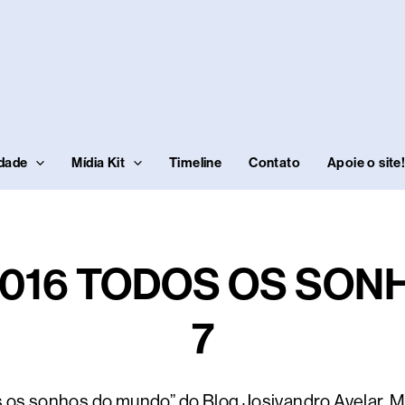
idade
Mídia Kit
Timeline
Contato
Apoie o site
2016 TODOS OS SON
7
s os sonhos do mundo” do Blog Josivandro Avelar. M