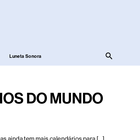
Pesquisar
!
Luneta Sonora
HOS DO MUNDO
as ainda tem mais calendários para […]