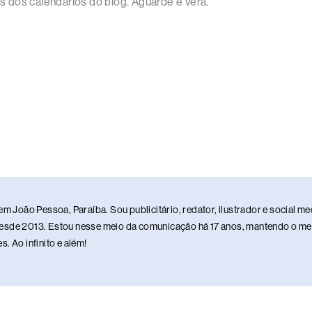
 dos calendários do blog. Aguarde e verá.
em João Pessoa, Paraíba. Sou publicitário, redator, ilustrador e social 
sde 2013. Estou nesse meio da comunicação há 17 anos, mantendo o meu 
. Ao infinito e além!