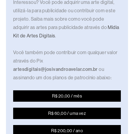
Interessou? Você pode adquirir uma arte digital,
utilizá-la para publicidade ou contribuir com este
projeto. Saiba mais sobre como você pode
adquirir as artes para publicidade através do
Mídia
Kit de Artes Digitais
.
Você também pode contribuir com qualquer valor
através do Pix
artesdigitais@josivandroavelar.com.br
ou
assinando um dos planos de patrocínio abaixo:
R$ 20,00 / mês
R$ 60,00 / uma vez
R$ 200,00 / ano