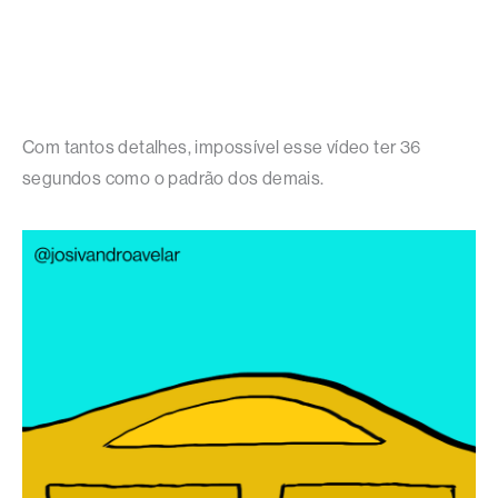
Com tantos detalhes, impossível esse vídeo ter 36
segundos como o padrão dos demais.