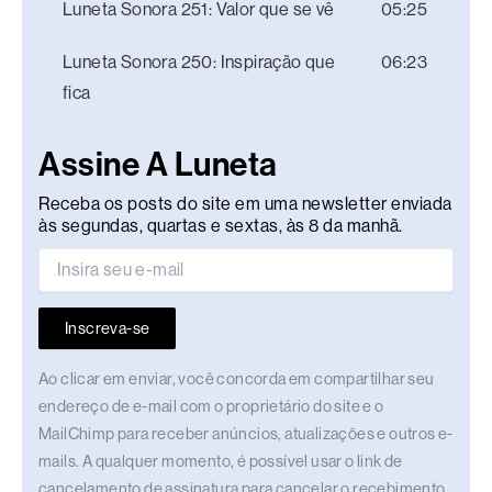
Luneta Sonora 251: Valor que se vê
05:25
Luneta Sonora 250: Inspiração que
06:23
fica
Assine A Luneta
Receba os posts do site em uma newsletter enviada
às segundas, quartas e sextas, às 8 da manhã.
Inscreva-se
Ao clicar em enviar, você concorda em compartilhar seu
endereço de e-mail com o proprietário do site e o
MailChimp para receber anúncios, atualizações e outros e-
mails. A qualquer momento, é possível usar o link de
cancelamento de assinatura para cancelar o recebimento