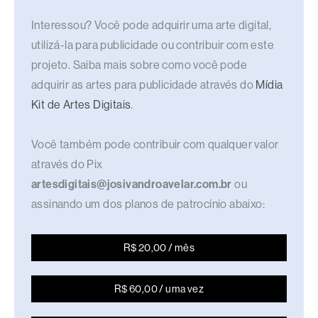
Interessou? Você pode adquirir uma arte digital,
utilizá-la para publicidade ou contribuir com este
projeto. Saiba mais sobre como você pode
adquirir as artes para publicidade através do
Mídia
Kit de Artes Digitais
.
Você também pode contribuir com qualquer valor
através do Pix
artesdigitais@josivandroavelar.com.br
ou
assinando um dos planos de patrocínio abaixo:
R$ 20,00 / mês
R$ 60,00 / uma vez