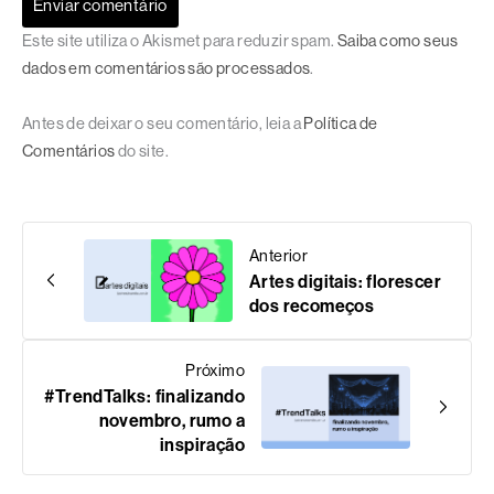
Este site utiliza o Akismet para reduzir spam.
Saiba como seus
dados em comentários são processados
.
Antes de deixar o seu comentário, leia a
Política de
Comentários
do site.
Anterior
Artes digitais: florescer
dos recomeços
Próximo
#TrendTalks: finalizando
novembro, rumo a
inspiração