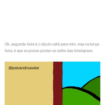
Ok, segunda-feira é o dia do café para mim, mas na terça-
feira, é que eu posso postar os cafés das timelapses.