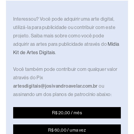
Interessou? Você pode adquirir uma arte digital,
utilizá-la para publicidade ou contribuir com este
projeto. Saiba mais sobre como você pode
adquirir as artes para publicidade através do
Mídia
Kit de Artes Digitais
.
Você também pode contribuir com qualquer valor
através do Pix
artesdigitais@josivandroavelar.com.br
ou
assinando um dos planos de patrocínio abaixo:
R$ 20,00 / mês
R$ 60,00 / uma vez