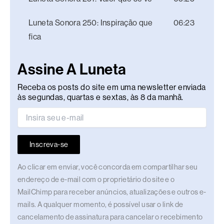
Luneta Sonora 250: Inspiração que
06:23
fica
Assine A Luneta
Receba os posts do site em uma newsletter enviada
às segundas, quartas e sextas, às 8 da manhã.
Inscreva-se
Ao clicar em enviar, você concorda em compartilhar seu
endereço de e-mail com o proprietário do site e o
MailChimp para receber anúncios, atualizações e outros e-
mails. A qualquer momento, é possível usar o link de
cancelamento de assinatura para cancelar o recebimento