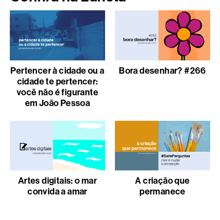
Pertencer à cidade ou a
Bora desenhar? #266
cidade te pertencer:
você não é figurante
em João Pessoa
Artes digitais: o mar
A criação que
convida a amar
permanece