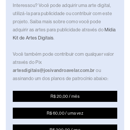
Interessou? Você pode adquirir uma arte digital,
utilizá-la para publicidade ou contribuir com este
projeto. Saiba mais sobre como você pode
adquirir as artes para publicidade através do
Mídia
Kit de Artes Digitais
.
Você também pode contribuir com qualquer valor
através do Pix
artesdigitais@josivandroavelar.com.br
ou
assinando um dos planos de patrocínio abaixo:
R$ 20,00 / mês
R$ 60,00 / uma vez