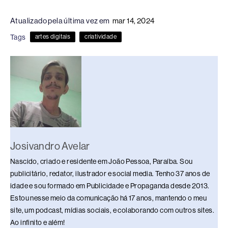
c
e
k
e
at
p
ar
Atualizado pela última vez em
mar 14, 2024
e
a
e
sk
s
y
e
Tags
artes digitais
criatividade
b
d
dI
y
A
Li
o
s
n
p
n
o
p
k
k
Josivandro Avelar
Nascido, criado e residente em João Pessoa, Paraíba. Sou
publicitário, redator, ilustrador e social media. Tenho 37 anos de
idade e sou formado em Publicidade e Propaganda desde 2013.
Estou nesse meio da comunicação há 17 anos, mantendo o meu
site, um podcast, mídias sociais, e colaborando com outros sites.
Ao infinito e além!