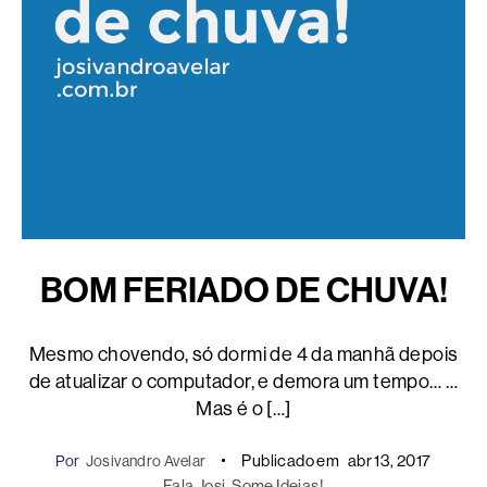
BOM FERIADO DE CHUVA!
Mesmo chovendo, só dormi de 4 da manhã depois
de atualizar o computador, e demora um tempo… …
Mas é o […]
Publicado em
abr 13, 2017
Por
Josivandro Avelar
Fala Josi
, 
Some Ideias!