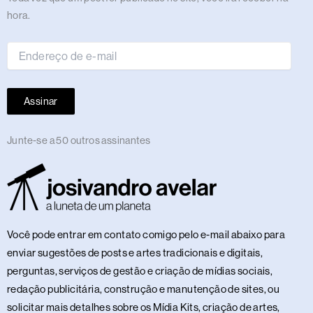
de
hora.
e-
mail
Assinar
Junte-se a 50 outros assinantes
Você pode entrar em contato comigo pelo e-mail abaixo para
enviar sugestões de posts e artes tradicionais e digitais,
perguntas, serviços de gestão e criação de mídias sociais,
redação publicitária, construção e manutenção de sites, ou
solicitar mais detalhes sobre os Mídia Kits, criação de artes,