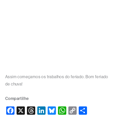
Assim começamos os trabalhos do feriado. Bom feriado
de chuva!
Compartilhe
F
X
T
Li
Bl
W
C
S