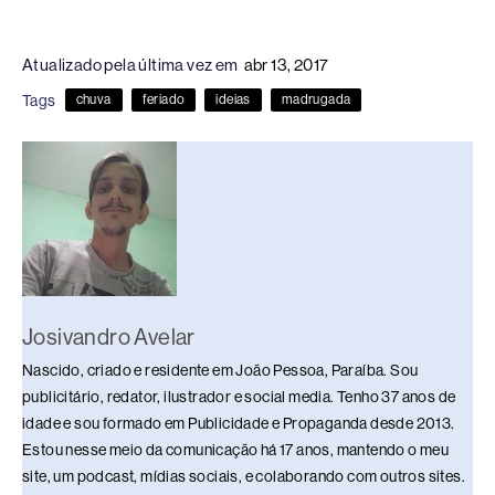
a
hr
n
u
h
o
h
c
e
k
e
at
p
ar
Atualizado pela última vez em
abr 13, 2017
e
a
e
sk
s
y
e
Tags
chuva
feriado
ideias
madrugada
b
d
dI
y
A
Li
o
s
n
p
n
o
p
k
k
Josivandro Avelar
Nascido, criado e residente em João Pessoa, Paraíba. Sou
publicitário, redator, ilustrador e social media. Tenho 37 anos de
idade e sou formado em Publicidade e Propaganda desde 2013.
Estou nesse meio da comunicação há 17 anos, mantendo o meu
site, um podcast, mídias sociais, e colaborando com outros sites.