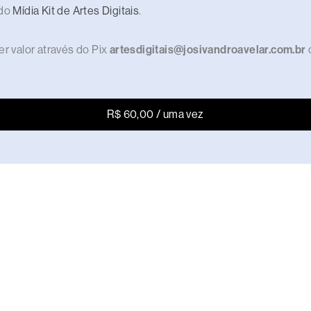
 do
Mídia Kit de Artes Digitais
.
r valor através do Pix
artesdigitais@josivandroavelar.com.br
R$ 60,00 / uma vez