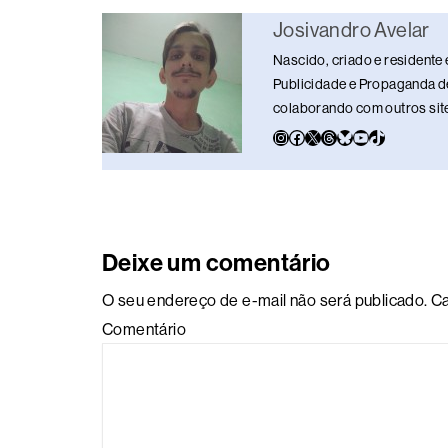
o
s
n
p
n
Josivandro Avelar
o
p
k
Nascido, criado e residente 
k
Publicidade e Propaganda de
colaborando com outros sites
Deixe um comentário
O seu endereço de e-mail não será publicado.
Ca
Comentário