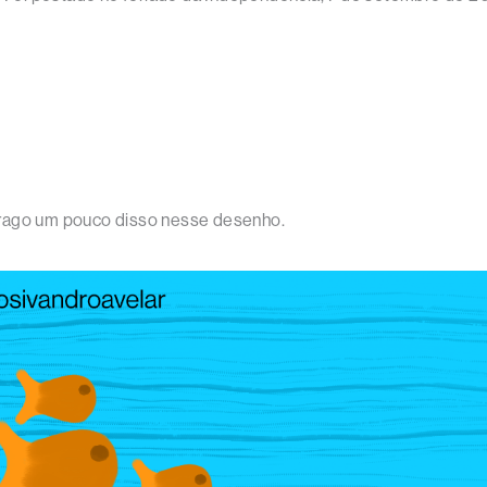
u trago um pouco disso nesse desenho.