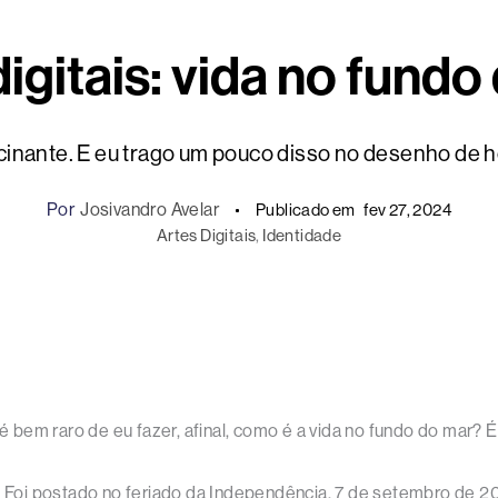
digitais: vida no fundo
cinante. E eu trago um pouco disso no desenho de hoj
Por
Josivandro Avelar
Publicado em
fev 27, 2024
Artes Digitais
, 
Identidade
em raro de eu fazer, afinal, como é a vida no fundo do mar? É 
blet. Foi postado no feriado da Independência, 7 de setembro de