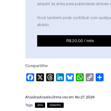
adquirir as artes para publicidade através
Você também pode contribuir com qualque
abaixo:
R$ 20,00 / mês
Compartilhe
F
X
T
Li
Bl
W
C
S
a
hr
n
u
h
o
h
c
e
k
e
at
p
ar
Atualizado pela última vez em
fev 27, 2024
e
a
e
sk
s
y
e
Tags
arte
desenho
b
d
dI
y
A
Li