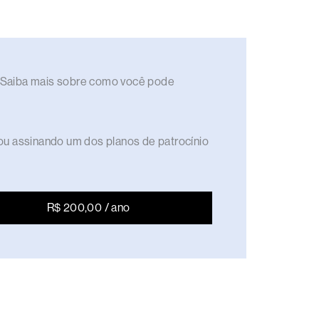
to. Saiba mais sobre como você pode
ou assinando um dos planos de patrocínio
R$ 200,00 / ano