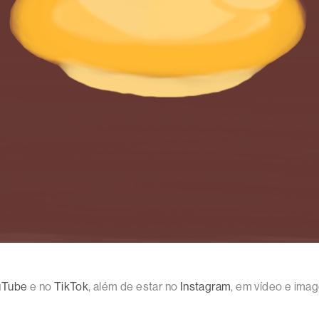
uTube
e no
TikTok
, além de estar no
Instagram
, em vídeo e im