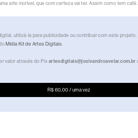
uma arte incrível, que com certeza vai ter. Assim como tem café.
gital, utilizá-la para publicidade ou contribuir com este proje
 do
Mídia Kit de Artes Digitais
.
r valor através do Pix
artesdigitais@josivandroavelar.com.br
R$ 60,00 / uma vez