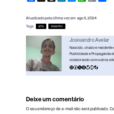
a
hr
n
u
h
o
h
c
e
k
e
at
p
ar
Atualizado pela última vez em
ago 5, 2024
e
a
e
sk
s
y
e
Tags
arte
desenho
b
d
dI
y
A
Li
o
s
n
p
n
Josivandro Avelar
o
p
k
Nascido, criado e residente 
k
Publicidade e Propaganda de
colaborando com outros sites
Deixe um comentário
O seu endereço de e-mail não será publicado.
Ca