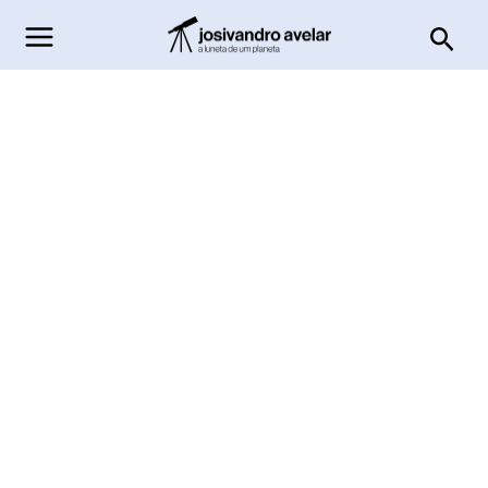
Ir
Pesq
para
o
conteúdo