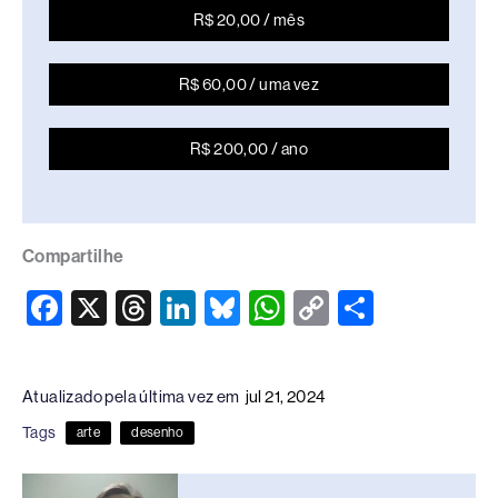
R$ 20,00 / mês
R$ 60,00 / uma vez
R$ 200,00 / ano
Compartilhe
F
X
T
Li
Bl
W
C
S
a
hr
n
u
h
o
h
c
e
k
e
at
p
ar
Atualizado pela última vez em
jul 21, 2024
e
a
e
sk
s
y
e
Tags
arte
desenho
b
d
dI
y
A
Li
o
s
n
p
n