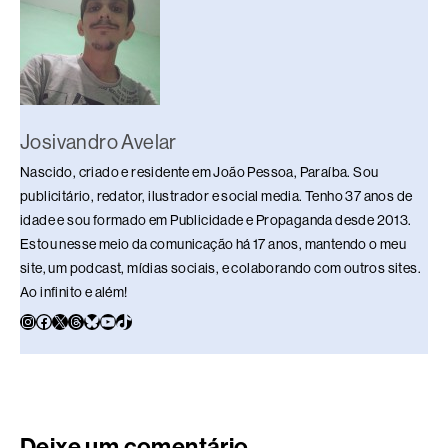
o
p
k
k
Josivandro Avelar
Nascido, criado e residente em João Pessoa, Paraíba. Sou
publicitário, redator, ilustrador e social media. Tenho 37 anos de
idade e sou formado em Publicidade e Propaganda desde 2013.
Estou nesse meio da comunicação há 17 anos, mantendo o meu
site, um podcast, mídias sociais, e colaborando com outros sites.
Ao infinito e além!
Deixe um comentário