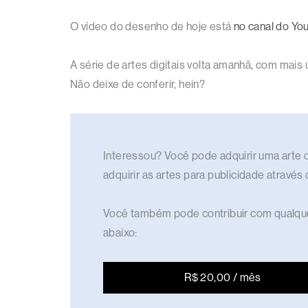
O vídeo do desenho de hoje está
no canal do Yo
A série de artes digitais volta amanhã, com mais
Não deixe de conferir, hein?
Interessou? Você pode adquirir uma arte di
adquirir as artes para publicidade através
Você também pode contribuir com qualque
abaixo:
R$ 20,00 / mês