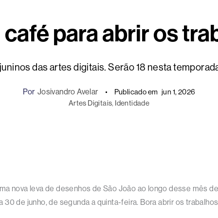
: café para abrir os tr
 juninos das artes digitais. Serão 18 nesta tempora
Por
Josivandro Avelar
Publicado em
jun 1, 2026
Artes Digitais
, 
Identidade
ma nova leva de desenhos de São João ao longo desse mês de jun
30 de junho, de segunda a quinta-feira. Bora abrir os trabalhos