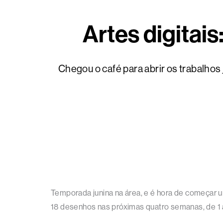
Artes digitais
Chegou o café para abrir os trabalhos
Temporada junina na área, e é hora de começar u
18 desenhos nas próximas quatro semanas, de 1 a 