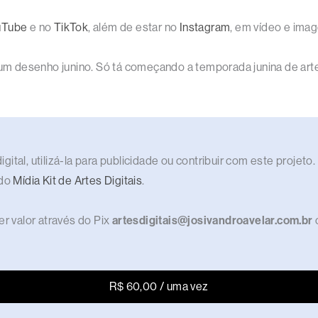
uTube
e no
TikTok
, além de estar no
Instagram
, em vídeo e im
 um desenho junino. Só tá começando a temporada junina de arte
gital, utilizá-la para publicidade ou contribuir com este proje
 do
Mídia Kit de Artes Digitais
.
r valor através do Pix
artesdigitais@josivandroavelar.com.br
R$ 60,00 / uma vez