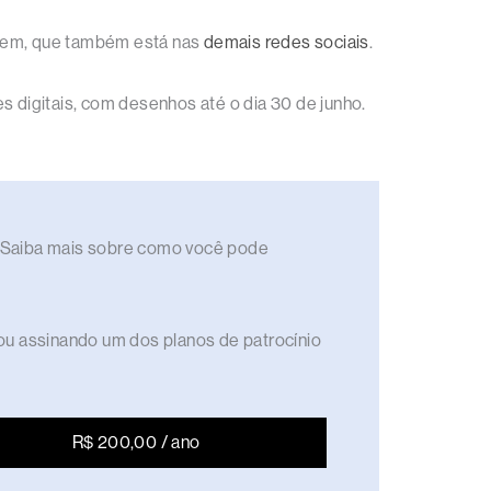
agem, que também está nas
demais redes sociais
.
s digitais, com desenhos até o dia 30 de junho.
to. Saiba mais sobre como você pode
ou assinando um dos planos de patrocínio
R$ 200,00 / ano