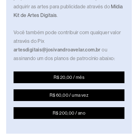
adquirir as artes para publicidade através do
Mídia
Kit de Artes Digitais
.
Você também pode contribuir com qualquer valor
através do Pix
artesdigitais@josivandroavelar.com.br
ou
assinando um dos planos de patrocínio abaixo:
R$ 20,00 / mês
R$ 60,00 / uma vez
R$ 200,00 / ano