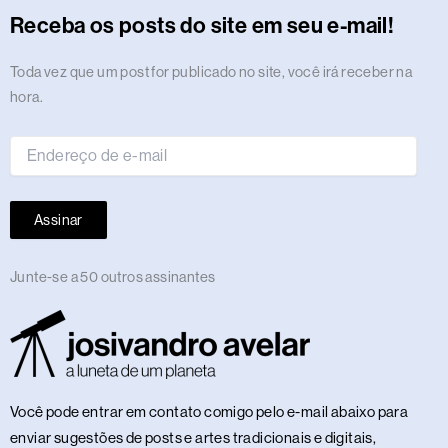
r
o
t
s
i
e
a
e
p
e
o
y
Receba os posts do site em seu e-mail!
a
k
e
n
m
s
p
n
m
r
t
Endereço
Toda vez que um post for publicado no site, você irá receber na
de
hora.
e-
mail
Assinar
Junte-se a 50 outros assinantes
Você pode entrar em contato comigo pelo e-mail abaixo para
enviar sugestões de posts e artes tradicionais e digitais,