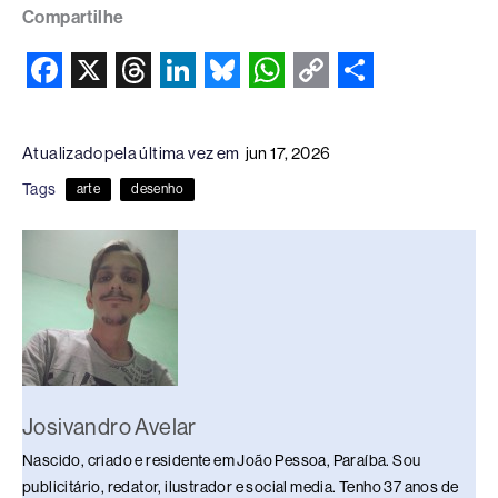
Compartilhe
F
X
T
L
B
W
C
S
a
h
i
l
h
o
h
Atualizado pela última vez em
jun 17, 2026
c
r
n
u
a
p
a
Tags
arte
desenho
e
e
k
e
t
y
r
b
a
e
s
s
L
e
o
d
d
k
A
i
o
s
I
y
p
n
k
n
p
k
Josivandro Avelar
Nascido, criado e residente em João Pessoa, Paraíba. Sou
publicitário, redator, ilustrador e social media. Tenho 37 anos de