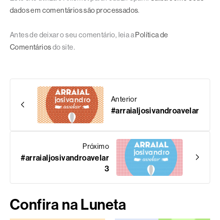
dados em comentários são processados
.
Antes de deixar o seu comentário, leia a
Política de
Comentários
do site.
Anterior
#arraialjosivandroavelar
Próximo
#arraialjosivandroavelar
3
Confira na Luneta