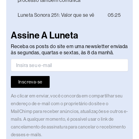
processo também comunica
Luneta Sonora 251: Valor que se vê
05:25
Assine A Luneta
Receba os posts do site em uma newsletter enviada
às segundas, quartas e sextas, às 8 da manhã.
Inscreva-se
Ao clicar em enviar, você concorda em compartilhar seu
endereço de e-mail com o proprietário do site e o
MailChimp para receber anúncios, atualizações e outros e-
mails. A qualquer momento, é possível usar o link de
cancelamento de assinatura para cancelar o recebimento
desses e-mails.