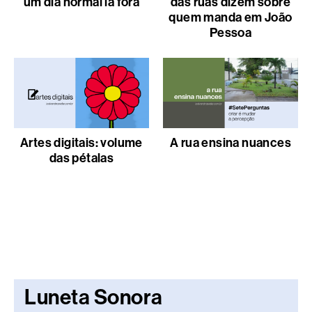
um dia normal lá fora
das ruas dizem sobre
quem manda em João
Pessoa
Artes digitais: volume
A rua ensina nuances
das pétalas
Luneta Sonora