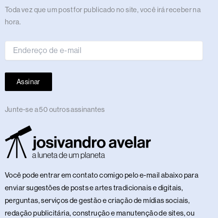
m
r
t
Endereço
Toda vez que um post for publicado no site, você irá receber na
de
hora.
e-
mail
Assinar
Junte-se a 50 outros assinantes
Você pode entrar em contato comigo pelo e-mail abaixo para
enviar sugestões de posts e artes tradicionais e digitais,
perguntas, serviços de gestão e criação de mídias sociais,
redação publicitária, construção e manutenção de sites, ou