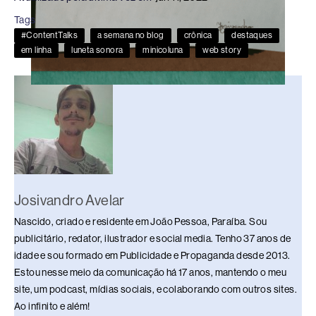
e
a
e
sk
s
y
e
Tags
b
d
dI
y
A
Li
#ContentTalks
a semana no blog
crônica
destaques
o
s
n
p
n
em linha
luneta sonora
minicoluna
web story
o
p
k
k
Josivandro Avelar
Nascido, criado e residente em João Pessoa, Paraíba. Sou
publicitário, redator, ilustrador e social media. Tenho 37 anos de
idade e sou formado em Publicidade e Propaganda desde 2013.
Estou nesse meio da comunicação há 17 anos, mantendo o meu
site, um podcast, mídias sociais, e colaborando com outros sites.
Ao infinito e além!