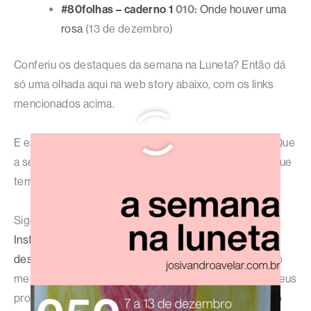
#80folhas – caderno 1
010:
Onde houver uma
rosa
(13 de dezembro)
Conferiu os destaques da semana na Luneta? Então dá
só uma olhada aqui na web story abaixo, com os links
mencionados acima.
E esta foi mais uma semana concluída com sucesso! Que
a semana que começa seja melhor do que a semana que
termina.
Sigo com vocês por aqui, todos os dias, no site, no
Instagram
e nas
demais redes sociais
, além do
canal
deste site no WhatsApp
. Se você gosta de verdade do
meu trabalho, descubra como você pode manter os meus
projetos mais fortes apoiando meus projetos por meio