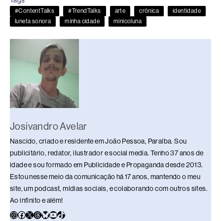
Tags
b
d
dI
y
A
Li
#ContentTalks
#TrendTalks
arte
crônica
identidade
o
s
n
p
n
luneta sonora
minha cidade
minicoluna
o
p
k
k
Josivandro Avelar
Nascido, criado e residente em João Pessoa, Paraíba. Sou
publicitário, redator, ilustrador e social media. Tenho 37 anos de
idade e sou formado em Publicidade e Propaganda desde 2013.
Estou nesse meio da comunicação há 17 anos, mantendo o meu
site, um podcast, mídias sociais, e colaborando com outros sites.
Ao infinito e além!