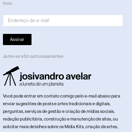
de
hora.
e-
mail
Assinar
Junte-se a 50 outros assinantes
Você pode entrar em contato comigo pelo e-mail abaixo para
enviar sugestões de posts e artes tradicionais e digitais,
perguntas, serviços de gestão e criação de mídias sociais,
redação publicitária, construção e manutenção de sites, ou
solicitar mais detalhes sobre os Mídia Kits, criação de artes,