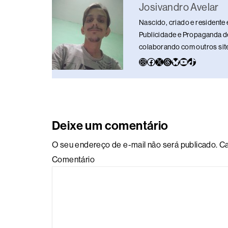
o
s
n
p
n
Josivandro Avelar
o
p
k
Nascido, criado e residente 
k
Publicidade e Propaganda de
colaborando com outros sites
Deixe um comentário
O seu endereço de e-mail não será publicado.
Ca
Comentário