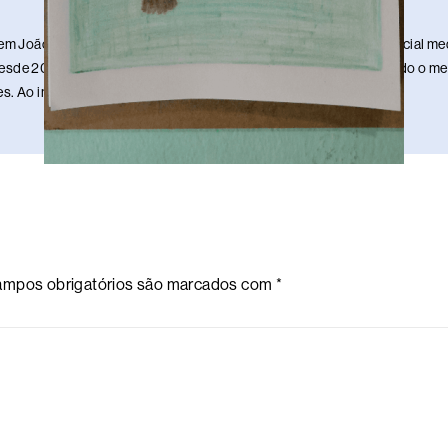
em João Pessoa, Paraíba. Sou publicitário, redator, ilustrador e social 
sde 2013. Estou nesse meio da comunicação há 17 anos, mantendo o meu 
. Ao infinito e além!
mpos obrigatórios são marcados com
*