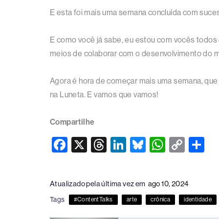
E esta foi mais uma semana concluída com suce
E como você já sabe, eu estou com vocês todos o
meios de colaborar com o desenvolvimento do m
Agora é hora de começar mais uma semana, que 
na Luneta. E vamos que vamos!
Compartilhe
F
X
T
Li
Bl
W
C
S
a
hr
n
u
h
o
h
c
e
k
e
at
p
ar
Atualizado pela última vez em
ago 10, 2024
e
a
e
sk
s
y
e
Tags
#ContentTalks
arte
crônica
identidade
b
d
dI
y
A
Li