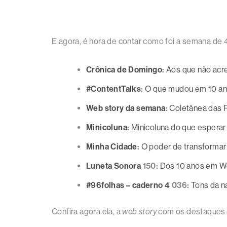
E agora, é hora de contar como foi a semana de 
Crônica de Domingo
:
Aos que não acr
#ContentTalks
:
O que mudou em 10 ano
Web story da semana
:
Coletânea das 
Minicoluna
:
Minicoluna do que esperar
Minha Cidade
:
O poder de transformar
Luneta Sonora
150:
Dos 10 anos em Wo
#96folhas – caderno 4
036:
Tons da n
Confira agora ela, a
web story
com os destaques 