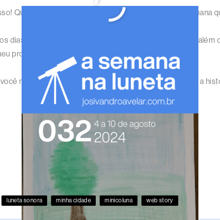
sso! Que a semana que começa seja melhor do que a semana qu
s dias no site, no
Instagram
e nas
demais redes sociais
, além
eu projeto através dos
planos de patrocínio e assinatura
.
você não sabe como começa, mas quando terminar, toda a hist
luneta sonora
minha cidade
minicoluna
web story