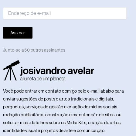
mail
Assinar
Junte-se a 50 outros assinantes
Você pode entrar em contato comigo pelo e-mail abaixo para
enviar sugestões de posts e artes tradicionais e digitais,
perguntas, serviços de gestão e criação de mídias sociais,
redação publicitária, construção e manutenção de sites, ou
solicitar mais detalhes sobre os Mídia Kits, criação de artes,
identidade visual e projetos de arte e comunicação.