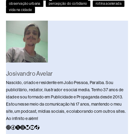
observação urbana
percepção do cotidiano
rotina acelerada
o
p
k
vida na cidade
k
Josivandro Avelar
Nascido, criado e residente em João Pessoa, Paraíba. Sou
publicitário, redator, ilustrador e social media. Tenho 37 anos de
idade e sou formado em Publicidade e Propaganda desde 2013.
Estou nesse meio da comunicação há 17 anos, mantendo o meu
site, um podcast, mídias sociais, e colaborando com outros sites.
Ao infinito e além!