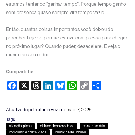
estamos tentando “ganhar tempo”. Porque tempo ganho
sem presença quase sempre vira tempo vazio.
Então, quantas coisas importantes você deixou de
perceber hoje só porque estava com pressa para chegar
no próximo lugar? Quando puder, desacelere. E veja o
mundo ao seu redor.
Compartilhe
F
X
T
Li
Bl
W
C
S
a
hr
n
u
h
o
h
c
e
k
e
at
p
ar
Atualizado pela última vez em
maio 7, 2026
e
a
e
sk
s
y
e
Tags
b
d
dI
y
A
Li
atenção plena
cidade despercebida
correria diária
o
s
n
p
n
cotidiano e criatividade
criatividade urbana