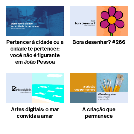
Pertencer à cidade ou a
Bora desenhar? #266
cidade te pertencer:
você não é figurante
em João Pessoa
Artes digitais: o mar
A criação que
convida a amar
permanece