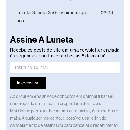
Luneta Sonora 250: Inspiração que
06:23
fica
Assine A Luneta
Receba os posts do site em uma newsletter enviada
às segundas, quartas e sextas, às 8 da manhã.
Inscreva-se
Ao clicar em enviar, você concorda em compartilhar seu
endereço de e-mail com o proprietário do site e o
MailChimp para receber anúncios, atualizações e outros e-
mails. A qualquer momento, é possível usar o link de
cancelamento de assinatura para cancelar o recebimento