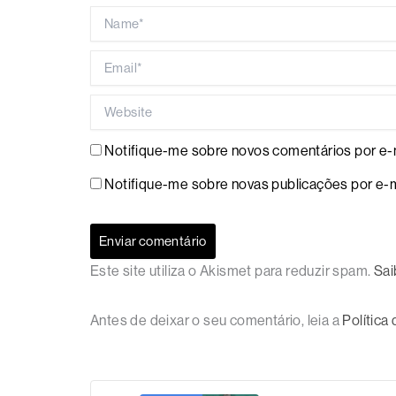
Name*
Email*
Website
Notifique-me sobre novos comentários por e-m
Notifique-me sobre novas publicações por e-m
Este site utiliza o Akismet para reduzir spam.
Sai
Antes de deixar o seu comentário, leia a
Política