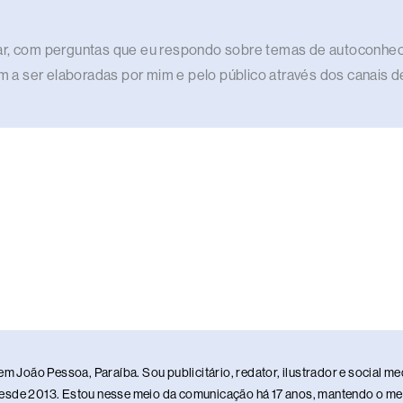
elar, com perguntas que eu respondo sobre temas de autoconhec
ram a ser elaboradas por mim e pelo público através dos canais d
em João Pessoa, Paraíba. Sou publicitário, redator, ilustrador e social 
sde 2013. Estou nesse meio da comunicação há 17 anos, mantendo o meu 