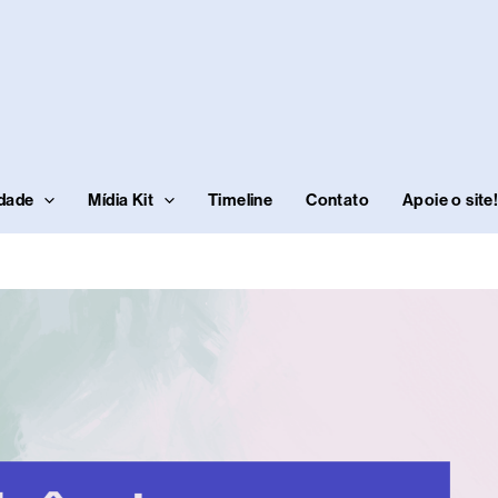
idade
Mídia Kit
Timeline
Contato
Apoie o site