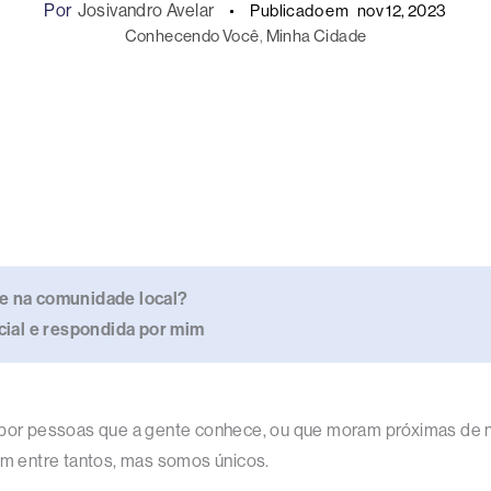
Por
Josivandro Avelar
Publicado em
nov 12, 2023
Conhecendo Você
, 
Minha Cidade
te na comunidade local?
icial e respondida por mim
 por pessoas que a gente conhece, ou que moram próximas de nó
 entre tantos, mas somos únicos.