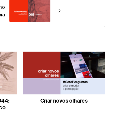
mo
cia
044:
Criar novos olhares
co