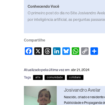
Conhecendo Você
O primeiro post do dia no Site Josivandro Av
por inteligência artificial, as perguntas passa
Compartilhe
F
X
T
Li
Bl
W
C
S
a
hr
n
u
h
o
h
c
e
k
e
at
p
ar
Atualizado pela última vez em
abr 21, 2024
e
a
e
sk
s
y
e
Tags
arte
comunidade
cotidiano
b
d
dI
y
A
Li
o
s
n
p
n
Josivandro Avelar
o
p
k
Nascido, criado e residente 
k
Publicidade e Propaganda de