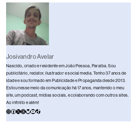
o
p
k
k
Josivandro Avelar
Nascido, criado e residente em João Pessoa, Paraíba. Sou
publicitário, redator, ilustrador e social media. Tenho 37 anos de
idade e sou formado em Publicidade e Propaganda desde 2013.
Estou nesse meio da comunicação há 17 anos, mantendo o meu
site, um podcast, mídias sociais, e colaborando com outros sites.
Ao infinito e além!