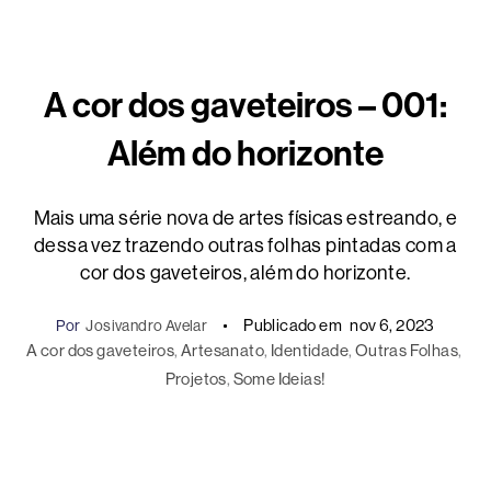
A cor dos gaveteiros – 001:
Além do horizonte
Mais uma série nova de artes físicas estreando, e
dessa vez trazendo outras folhas pintadas com a
cor dos gaveteiros, além do horizonte.
Publicado em
nov 6, 2023
Por
Josivandro Avelar
A cor dos gaveteiros
, 
Artesanato
, 
Identidade
, 
Outras Folhas
, 
Projetos
, 
Some Ideias!