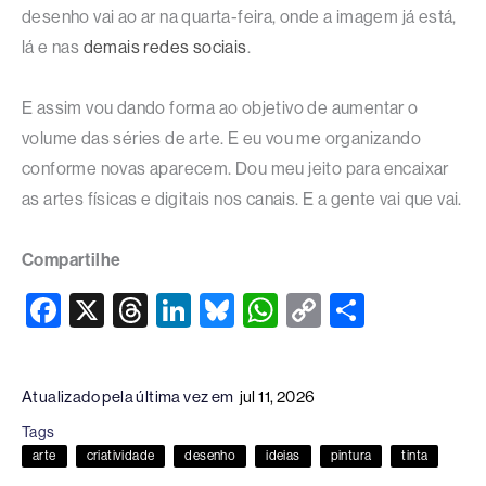
desenho vai ao ar na quarta-feira, onde a imagem já está,
lá e nas
demais redes sociais
.
E assim vou dando forma ao objetivo de aumentar o
volume das séries de arte. E eu vou me organizando
conforme novas aparecem. Dou meu jeito para encaixar
as artes físicas e digitais nos canais. E a gente vai que vai.
Compartilhe
F
X
T
Li
Bl
W
C
S
a
hr
n
u
h
o
h
c
e
k
e
at
p
ar
Atualizado pela última vez em
jul 11, 2026
e
a
e
sk
s
y
e
Tags
b
d
dI
y
A
Li
arte
criatividade
desenho
ideias
pintura
tinta
o
s
n
p
n