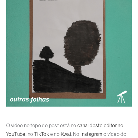
O vídeo no topo do post está no
canal deste editor no
YouTube
, no
TikTok
e no
Kwai
. No
Instagram
o vídeo do