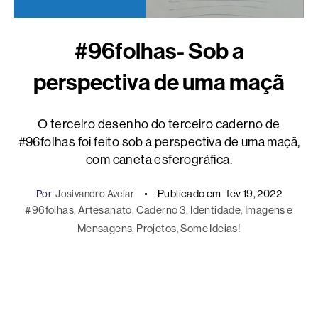
#96folhas- Sob a
perspectiva de uma maçã
O terceiro desenho do terceiro caderno de
#96folhas foi feito sob a perspectiva de uma maçã,
com caneta esferográfica.
Publicado em
fev 19, 2022
Por
Josivandro Avelar
#96folhas
, 
Artesanato
, 
Caderno 3
, 
Identidade
, 
Imagens e
Mensagens
, 
Projetos
, 
Some Ideias!