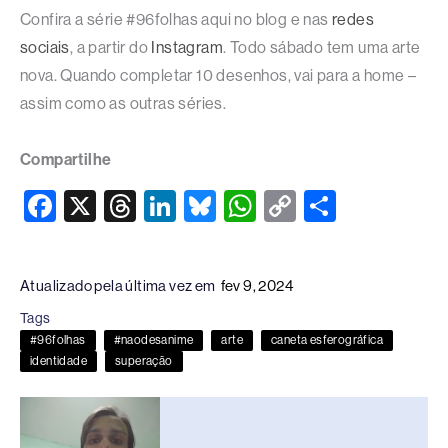
Confira a série #96folhas aqui no blog e nas
redes
sociais
, a partir do
Instagram
. Todo sábado tem uma arte
nova. Quando completar 10 desenhos, vai para a home –
assim como as outras séries.
Compartilhe
F
X
T
Li
Bl
W
C
S
a
hr
n
u
h
o
h
c
e
k
e
at
p
ar
Atualizado pela última vez em
fev 9, 2024
e
a
e
sk
s
y
e
Tags
b
d
dI
y
A
Li
#96folhas
#naodesanime
arte
caneta esferográfica
o
s
n
p
n
identidade
superação
o
p
k
k